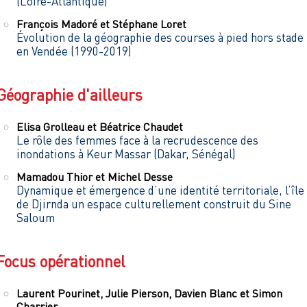
(Loire-Atlantique)
François
Madoré
et
Stéphane
Loret
Évolution de la géographie des courses à pied hors stade
en Vendée (1990-2019)
Géographie d'ailleurs
Elisa
Grolleau
et
Béatrice
Chaudet
Le rôle des femmes face à la recrudescence des
inondations à Keur Massar (Dakar, Sénégal)
Mamadou
Thior
et
Michel
Desse
Dynamique et émergence d’une identité territoriale, l’île
de Djirnda un espace culturellement construit du Sine
Saloum
Focus opérationnel
Laurent
Pourinet
,
Julie
Pierson
,
Davien
Blanc
et
Simon
Charrier