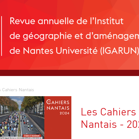
 Cahiers Nantais
Les Cahiers
Nantais - 2