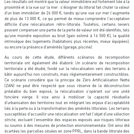
Les résultats ont montré que la valeur immobilière est fortement liée à la
proximité et à la vue sur la mer : s'éloigner du littoral fait chuter la valeur
d'un bien immobilier de 26 000 €, tandis qu'une vue sur mer l'augmente
de plus de 13 000 €, ce qui permet de mieux comprendre l'acceptation
difficile d'une relocalisation rétro-littorale. Toutefois, certains leviers
pouvant compenser une partie de la perte de valeur ont été identifiés, tels
qu'une moindre exposition au bruit (gain estimé à 16 500 €), la qualité
intrinsèque des logements (habitations plus récentes, mieux équipées),
ou encore la présence d'aménités (garage, piscine).
Au cours de cette étude, différents scénarios de recomposition
territoriale ont également été élaboré. Un scénario de recomposition
territoriale a été étudié, fondé sur la relocalisation vers des terrains à
bâtir aujourd'hui non construits, mais règlementairement constructibles.
Ce scénario considère que le principe de Zéro Artificialisation Nette
(ZAN) ne peut être respecté que sous réserve de la déconstruction
préalable du bien exposé, la relocalisation s'opérant sur une unité
foncière vierge. Il vise ainsi à mobiliser la capacité résiduelle
d'urbanisation des territoires tout en intégrant les enjeux d'acceptabilité
liés à la perte ou à la transformation des aménités littorales. Les terrains
susceptibles d'accueillir une relocalisation ont fait l'objet d'une sélection
stricte, excluant l'ensemble des espaces exposés aux risques littoraux
ou soumis à des mesures de protection environnementale. Ont ainsi été
écartées les parcelles situées en zone PPRL, dans la bande littorale des