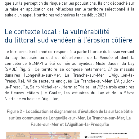
que sur la perception du risque par les populations. Ils ont débouché sur
la mise en application des réflexions sur le territoire sélectionné à la
suite d'un appel à territoires volontaires lancé début 2021.
Le contexte local : la vulnérabilité
du littoral sud vendéen à l'érosion côtière
Le territoire sélectionné correspond à la partie littorale du bassin versant
du Lay, localisée au sud du département de la Vendée et dont la
compétence GEMAPI a été confiée au Syndicat Mixte Bassin du Lay
(SMBL) (fig. 2). Ce territoire se compose notamment,
(i)
de massifs
dunaires (Longeville-sur-Mer, La Tranche-sur-Mer, L'Aiguillon-la-
Presqu'île),
(ii)
de secteurs endigués (La Tranche-sur-Mer, L'Aiguillon-
la-Presqu'île, Saint-Michel-en-l'Herm et Triaize), et
(iii)
de trois exutoires
de fleuves côtiers (Le Goulet, les estuaires du Lay et de la Sèvre
Niortaise en baie de l'Aiguillon).
Figure 2 - Localisation et diagrammes d’évolution de la surface bâtie
sur les communes de Longeville-sur-Mer, La Tranche-sur-Mer, La
Faute-sur-Mer et L’Aiguillon-la-Presqu’île