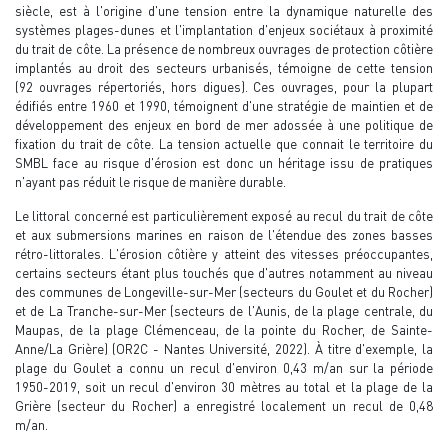
siècle, est à l'origine d'une tension entre la dynamique naturelle des
systèmes plages-dunes et l'implantation d'enjeux sociétaux à proximité
du trait de côte. La présence de nombreux ouvrages de protection côtière
implantés au droit des secteurs urbanisés, témoigne de cette tension
(92 ouvrages répertoriés, hors digues). Ces ouvrages, pour la plupart
édifiés entre 1960 et 1990, témoignent d'une stratégie de maintien et de
développement des enjeux en bord de mer adossée à une politique de
fixation du trait de côte. La tension actuelle que connait le territoire du
SMBL face au risque d'érosion est donc un héritage issu de pratiques
n'ayant pas réduit le risque de manière durable.
Le littoral concerné est particulièrement exposé au recul du trait de côte
et aux submersions marines en raison de l'étendue des zones basses
rétro-littorales. L'érosion côtière y atteint des vitesses préoccupantes,
certains secteurs étant plus touchés que d'autres notamment au niveau
des communes de Longeville-sur-Mer (secteurs du Goulet et du Rocher)
et de La Tranche-sur-Mer (secteurs de l'Aunis, de la plage centrale, du
Maupas, de la plage Clémenceau, de la pointe du Rocher, de Sainte-
Anne/La Grière) (OR2C - Nantes Université, 2022). À titre d'exemple, la
plage du Goulet a connu un recul d'environ 0,43 m/an sur la période
1950-2019, soit un recul d'environ 30 mètres au total et la plage de la
Grière (secteur du Rocher) a enregistré localement un recul de 0,48
m/an.