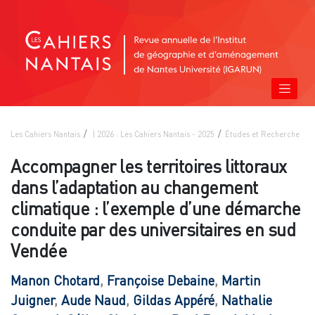
Les Cahiers Nantais
| 2026 : Les Cahiers Nantais - 2025
Études et Recherche
Accompagner les territoires littoraux
dans l’adaptation au changement
climatique : l’exemple d’une démarche
conduite par des universitaires en sud
Vendée
Manon
Chotard
,
Françoise
Debaine
,
Martin
Juigner
,
Aude
Naud
,
Gildas
Appéré
,
Nathalie