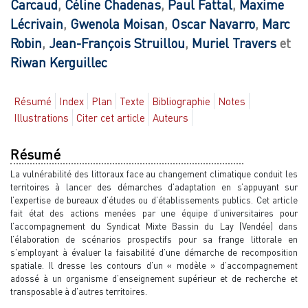
Carcaud
,
Céline
Chadenas
,
Paul
Fattal
,
Maxime
Lécrivain
,
Gwenola
Moisan
,
Oscar
Navarro
,
Marc
Robin
,
Jean-François
Struillou
,
Muriel
Travers
et
Riwan
Kerguillec
Résumé
Index
Plan
Texte
Bibliographie
Notes
Illustrations
Citer cet article
Auteurs
Résumé
La vulnérabilité des littoraux face au changement climatique conduit les
territoires à lancer des démarches d’adaptation en s’appuyant sur
l’expertise de bureaux d’études ou d’établissements publics. Cet article
fait état des actions menées par une équipe d’universitaires pour
l’accompagnement du Syndicat Mixte Bassin du Lay (Vendée) dans
l’élaboration de scénarios prospectifs pour sa frange littorale en
s'employant à évaluer la faisabilité d’une démarche de recomposition
spatiale. Il dresse les contours d’un « modèle » d’accompagnement
adossé à un organisme d’enseignement supérieur et de recherche et
transposable à d’autres territoires.