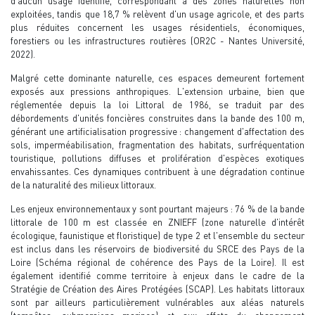
d'aucun usage identifié, correspondant à des zones naturelles non
exploitées, tandis que 18,7 % relèvent d'un usage agricole, et des parts
plus réduites concernent les usages résidentiels, économiques,
forestiers ou les infrastructures routières (OR2C - Nantes Université,
2022).
Malgré cette dominante naturelle, ces espaces demeurent fortement
exposés aux pressions anthropiques. L'extension urbaine, bien que
réglementée depuis la loi Littoral de 1986, se traduit par des
débordements d'unités foncières construites dans la bande des 100 m,
générant une artificialisation progressive : changement d'affectation des
sols, imperméabilisation, fragmentation des habitats, surfréquentation
touristique, pollutions diffuses et prolifération d'espèces exotiques
envahissantes. Ces dynamiques contribuent à une dégradation continue
de la naturalité des milieux littoraux.
Les enjeux environnementaux y sont pourtant majeurs : 76 % de la bande
littorale de 100 m est classée en ZNIEFF (zone naturelle d'intérêt
écologique, faunistique et floristique) de type 2 et l'ensemble du secteur
est inclus dans les réservoirs de biodiversité du SRCE des Pays de la
Loire (Schéma régional de cohérence des Pays de la Loire). Il est
également identifié comme territoire à enjeux dans le cadre de la
Stratégie de Création des Aires Protégées (SCAP). Les habitats littoraux
sont par ailleurs particulièrement vulnérables aux aléas naturels