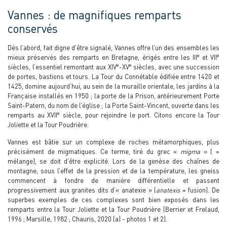
Vannes : de magnifiques remparts
conservés
Dès l’abord, fait digne d’être signalé, Vannes offre l’un des ensembles les
e
e
mieux préservés des remparts en Bretagne, érigés entre les III
et VII
e
e
siècles, l’essentiel remontant aux XIV
-XV
siècles, avec une succession
de portes, bastions et tours. La Tour du Connétable édifiée entre 1420 et
1425, domine aujourd’hui, au sein de la muraille orientale, les jardins à la
Française installés en 1950 ; la porte de la Prison, antérieurement Porte
Saint-Patern, du nom de l’église ; la Porte Saint-Vincent, ouverte dans les
e
remparts au XVII
siècle, pour rejoindre le port. Citons encore la Tour
Joliette et la Tour Poudrière.
Vannes est bâtie sur un complexe de roches métamorphiques, plus
précisément de migmatiques. Ce terme, tiré du grec «
migma
» ( =
mélange), se doit d’être explicité. Lors de la genèse des chaînes de
montagne, sous l’effet de la pression et de la température, les gneiss
commencent à fondre de manière différentielle et passent
progressivement aux granites dits d’« anatexie » (
anatexis
= fusion). De
superbes exemples de ces complexes sont bien exposés dans les
remparts entre la Tour Joliette et la Tour Poudrière (Berrier et Frelaud,
1996 ; Marsille, 1982 ; Chauris, 2020 (a) - photos 1 et 2).