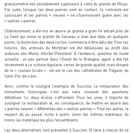
granulométrie est sensiblement supérieure à celle du granite de Rhuys.
Par suite, lorsque les deux pierres sont en contact, le contraste est
saisissant et les pierres « neuves » ne s’harmonisent guère avec les
« vieilles » pierres.
Ultérieurement, a été mis en œuvre un granite à grain fin extrait près de
Le Saint qui mime le granite de Sarzeau si bien que déjà, en quelques
points, la distinction des deux roches commence à être délicate. Pour les
toitures, des ardoises du Morbihan ont été délaissées au profit des
ardoises des Monts d’Arrée (Finistère). À l’évidence, question de mode
actuelle : un peu partout dans l’Ouest de la Bretagne, appel a été fait
récemment à ce schiste tégulaire, certes de grande qualité, mais éloigné
de la « couleur locale » : tel est le cas des cathédrales de Tréguier, de
Saint-Pol-de-Léon…
Ainsi, comme le souligne l’exemple de Suscinio, la restauration des
monuments historiques n’est pas sans soulever des questions
débattues. Ici, deux écoles s’affrontent. Pour les unes, il importe de
souligner la restauration et, en conséquence, de mettre en œuvre des
« pierres neuves » différentes des « vieilles pierres ». Pour les autres, le
respect dû au passé, incite à quérir, sinon les mêmes matériaux, du
moins les matériaux les plus ressemblants.
Les deux alternatives sont présentes à Suscinio. Et libre à chacun de se