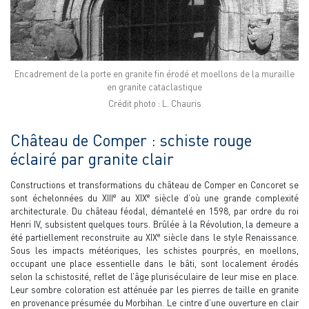
Encadrement de la porte en granite fin érodé et moellons de la muraille
en granite cataclastique
Crédit photo : L. Chauris
Château de Comper : schiste rouge
éclairé par granite clair
Constructions et transformations du château de Comper en Concoret se
e
e
sont échelonnées du XIII
au XIX
siècle d’où une grande complexité
architecturale. Du château féodal, démantelé en 1598, par ordre du roi
Henri IV, subsistent quelques tours. Brûlée à la Révolution, la demeure a
e
été partiellement reconstruite au XIX
siècle dans le style Renaissance.
Sous les impacts météoriques, les schistes pourprés, en moellons,
occupant une place essentielle dans le bâti, sont localement érodés
selon la schistosité, reflet de l’âge pluriséculaire de leur mise en place.
Leur sombre coloration est atténuée par les pierres de taille en granite
en provenance présumée du Morbihan. Le cintre d’une ouverture en clair