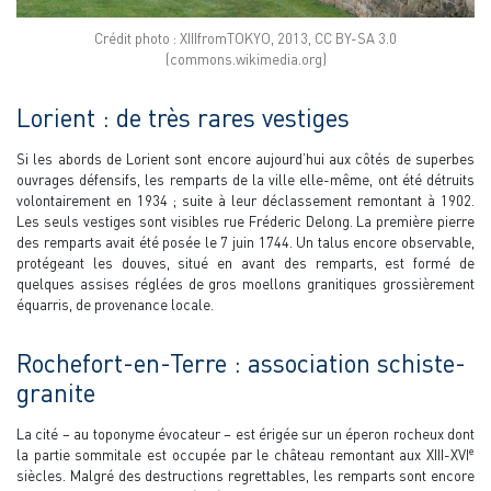
Crédit photo : XIIIfromTOKYO, 2013, CC BY-SA 3.0
(commons.wikimedia.org)
Lorient : de très rares vestiges
Si les abords de Lorient sont encore aujourd’hui aux côtés de superbes
ouvrages défensifs, les remparts de la ville elle-même, ont été détruits
volontairement en 1934 ; suite à leur déclassement remontant à 1902.
Les seuls vestiges sont visibles rue Fréderic Delong. La première pierre
des remparts avait été posée le 7 juin 1744. Un talus encore observable,
protégeant les douves, situé en avant des remparts, est formé de
quelques assises réglées de gros moellons granitiques grossièrement
équarris, de provenance locale.
Rochefort-en-Terre : association schiste-
granite
La cité – au toponyme évocateur – est érigée sur un éperon rocheux dont
e
la partie sommitale est occupée par le château remontant aux XIII-XVI
siècles. Malgré des destructions regrettables, les remparts sont encore