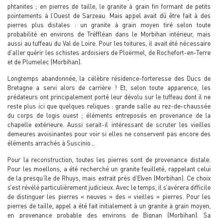
phtanites ; en pierres de taille, le granite à grain fin formant de petits
pointements à l’Ouest de Sarzeau. Mais appel avait dû être fait à des
pierres plus distales : un granite à grain moyen tiré selon toute
probabilité en environs de Tréffléan dans le Morbihan intérieur, mais
aussi au tuffeau du Val de Loire. Pour les toitures, il avait été nécessaire
d’aller quérir les schistes ardoisiers de Ploërmel, de Rochefort-en-Terre
et de Plumelec (Morbihan).
Longtemps abandonnée, la célèbre résidence-forteresse des Ducs de
Bretagne a servi alors de carrière ! Et, selon toute apparence, les
prédateurs ont principalement porté leur dévolu sur le tuffeau dont il ne
reste plus ici que quelques reliques : grande salle au rez-de-chaussée
du corps de logis ouest ; éléments entreposés en provenance de la
chapelle extérieure. Aussi serait-il intéressant de scruter les vieilles
demeures avoisinantes pour voir si elles ne conservent pas encore des
éléments arrachés à Suscinio…
Pour la reconstruction, toutes les pierres sont de provenance distale.
Pour les moellons, a été recherché un granite feuilleté, rappelant celui
de la presqu’île de Rhuys, mais extrait près d’Elven (Morbihan). Ce choix
s’est révélé particulièrement judicieux. Avec le temps, il s’avérera difficile
de distinguer les pierres « neuves » des « vieilles » pierres. Pour les
pierres de taille, appel a été fait initialement à un granite à grain moyen,
en provenance probable des environs de Bignan (Morbihan). Sa