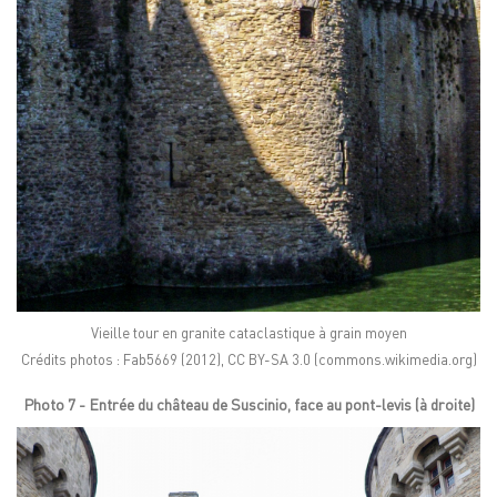
Vieille tour en granite cataclastique à grain moyen
Crédits photos : Fab5669 (2012), CC BY-SA 3.0 (commons.wikimedia.org)
Photo 7 - Entrée du château de Suscinio, face au pont-levis (à droite)