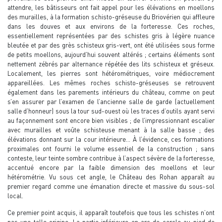
attendre, les bâtisseurs ont fait appel pour les élévations en moellons
des murailles, à la formation schisto-gréseuse du Briovérien qui affleure
dans les douves et aux environs de la forteresse. Ces roches,
essentiellement représentées par des schistes gris à légère nuance
bleutée et par des grès schisteux gris-vert, ont été utilisées sous forme
de petits moellons, aujourd’hui souvent altérés ; certains éléments sont
nettement zébrés par alternance répétée des lits schisteux et gréseux.
Localement, les pierres sont hétérométriques, voire médiocrement
appareillées. Les mêmes roches schisto-gréseuses se retrouvent
également dans les parements intérieurs du château, comme on peut
s’en assurer par l’examen de l’ancienne salle de garde (actuellement
salle d’honneur) sous la tour sud-ouest où les traces d’outils ayant servi
au façonnement sont encore bien visibles ; de l’impressionnant escalier
avec murailles et voûte schisteuse menant à la salle basse ; des
élévations donnant sur la cour intérieure… À l’évidence, ces formations
proximales ont fourni le volume essentiel de la construction ; sans
conteste, leur teinte sombre contribue à l’aspect sévère de la forteresse,
accentué encore par la faible dimension des moellons et leur
hétérométrie. Vu sous cet angle, le Château des Rohan apparaît au
premier regard comme une émanation directe et massive du sous-sol
local.
Ce premier point acquis, il apparaît toutefois que tous les schistes n’ont