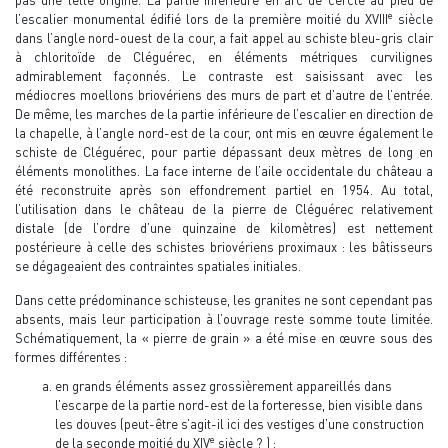
pas une telle origine. La partie inférieure en arc de cercle au pied de
e
l’escalier monumental édifié lors de la première moitié du XVIII
siècle
dans l’angle nord-ouest de la cour, a fait appel au schiste bleu-gris clair
à chloritoïde de Cléguérec, en éléments métriques curvilignes
admirablement façonnés. Le contraste est saisissant avec les
médiocres moellons briovériens des murs de part et d’autre de l’entrée.
De même, les marches de la partie inférieure de l’escalier en direction de
la chapelle, à l’angle nord-est de la cour, ont mis en œuvre également le
schiste de Cléguérec, pour partie dépassant deux mètres de long en
éléments monolithes. La face interne de l’aile occidentale du château a
été reconstruite après son effondrement partiel en 1954. Au total,
l’utilisation dans le château de la pierre de Cléguérec relativement
distale (de l’ordre d’une quinzaine de kilomètres) est nettement
postérieure à celle des schistes briovériens proximaux : les bâtisseurs
se dégageaient des contraintes spatiales initiales.
Dans cette prédominance schisteuse, les granites ne sont cependant pas
absents, mais leur participation à l’ouvrage reste somme toute limitée.
Schématiquement, la « pierre de grain » a été mise en œuvre sous des
formes différentes :
en grands éléments assez grossièrement appareillés dans
l’escarpe de la partie nord-est de la forteresse, bien visible dans
les douves (peut-être s’agit-il ici des vestiges d’une construction
e
de la seconde moitié du XIV
siècle ? ) ;