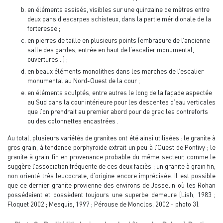
en éléments assisés, visibles sur une quinzaine de mètres entre
deux pans d’escarpes schisteux, dans la partie méridionale de la
forteresse ;
en pierres de taille en plusieurs points (embrasure de l’ancienne
salle des gardes, entrée en haut de l’escalier monumental,
ouvertures…) ;
en beaux éléments monolithes dans les marches de l’escalier
monumental au Nord-Ouest de la cour ;
en éléments sculptés, entre autres le long de la façade aspectée
au Sud dans la cour intérieure pour les descentes d’eau verticales
que l’on prendrait au premier abord pour de graciles contreforts
ou des colonnettes encastrées .
Au total, plusieurs variétés de granites ont été ainsi utilisées : le granite à
gros grain, à tendance porphyroïde extrait un peu à l’Ouest de Pontivy ; le
granite à grain fin en provenance probable du même secteur, comme le
suggère l’association fréquente de ces deux faciès ; un granite à grain fin,
non orienté très leucocrate, d’origine encore imprécisée. Il est possible
que ce dernier granite provienne des environs de Josselin où les Rohan
possédaient et possèdent toujours une superbe demeure (Lish, 1983 ;
Floquet 2002 ; Mesquis, 1997 ; Pérouse de Monclos, 2002 - photo 3).