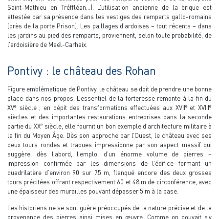
Saint-Mathieu en Tréffléan…). L’utilisation ancienne de la brique est
attestée par sa présence dans les vestiges des remparts gallo-romains
(près de la porte Prison). Les paillages d’ardoises – tout récents – dans
les jardins au pied des remparts, proviennent, selon toute probabilité, de
l’ardoisière de Maël-Carhaix.
Pontivy : le château des Rohan
Figure emblématique de Pontivy, le château se doit de prendre une bonne
place dans nos propos. L’essentiel de la forteresse remonte à la fin du
e
e
e
XV
siècle ; en dépit des transformations effectuées aux XVII
et XVIII
siècles et des importantes restaurations entreprises dans la seconde
e
partie du XX
siècle, elle fournit un bon exemple d’architecture militaire à
la fin du Moyen Âge. Dès son approche par l’Ouest, le château avec ses
deux tours rondes et trapues impressionne par son aspect massif qui
suggère, dès l’abord, l’emploi d’un énorme volume de pierres –
impression confirmée par les dimensions de l’édifice formant un
quadrilatère d’environ 90 sur 75 m, flanqué encore des deux grosses
tours précitées offrant respectivement 60 et 48 m de circonférence, avec
une épaisseur des murailles pouvant dépasser 5 m à la base.
Les historiens ne se sont guère préoccupés de la nature précise et de la
provenance des pierres ainsi mises en œuvre. Comme on pouvait s’y