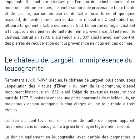
imposants. Ils sont caractérisés par l’emploi du schiste dominant en
moellons hétérométriques, de teinte sombre, de provenance toute locale
et de granite, parfois en pierres de taille (ouvertures et quelques
assises), de teinte claire, extrait dans le massif de Questembert qui
affleure largement à faible distance au Sud. Le porche du logis–châtelet
a fait appel à des pierres de taille de même provenance. À l’intérieur, le
e
château, détruit en 1793, a été réédifié au XX
siècle avec, semble-t-il,
des pierres de récupération dont la provenance ne nous est pas connue.
Le château de Largoët : omniprésence du
leucogranite
e
e
Remontant aux XIII
-XVI
siècles, le château de Largoët, plus connu sous
l’appellation des « tours d’Elven » du nom de la commune, classé
monument historique en 1862, a été l’objet de travaux de restauration à
parti de 1977. Subsistent encore une porte couronnée de mâchicoulis, un
majestueux donjon octogonal à cinq étages et une tour ronde à trois
étages.
L’entrée du pont-levis est en pierres de taille de moyen appareil,
façonnées dans un leucogranite à grain fin-moyen légèrement orienté.
Le donjon également en leucogranite, avec parfois des pegmatites, à