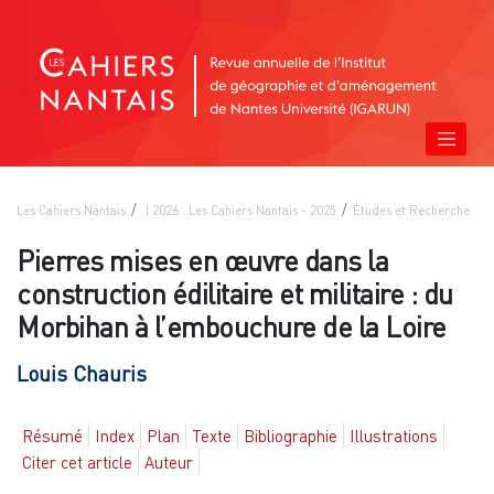
Les Cahiers Nantais
| 2026 : Les Cahiers Nantais - 2025
Études et Recherche
Pierres mises en œuvre dans la
construction édilitaire et militaire : du
Morbihan à l’embouchure de la Loire
Louis
Chauris
Résumé
Index
Plan
Texte
Bibliographie
Illustrations
Citer cet article
Auteur