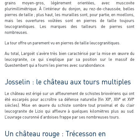
grains moyen-gros, légèrement orientées, avec muscovite
plurimillimétrique. À l’intérieur du donjon, au rez-de-chaussée, belles
pierres de taille ; plus haut, les murailles sont, pour partie, en moellons,
mais les ouvertures voûtées sont en pierres de taille toujours
leucogranitiques. Les marques des tailleurs de pierres sont
nombreuses.
La tour offre un parement vu en pierres de taille leucogranitiques.
Au total, Largoët s’avère très bien caractérisé par la mise en œuvre du
leucogranite, ce qui s’explique par sa position sur le massif de
Questembert qui a fourni les pierres avec surabondance.
Josselin : le château aux tours multiples
Le château est érigé sur un affleurement de schistes briovériens qui ont
e
e
e
été escarpés pour accroître sa défense naturelle (fin XII
, XIV
et XVI
siècles). Mise en œuvre du schiste sombre tout proximal et du clair
leucogranite de Lizio qui affleure à quelques kilomètres plus au sud.
L’ouvrage couronné d’ardoises frappe par ses nombreuses tours.
Un château rouge : Trécesson en