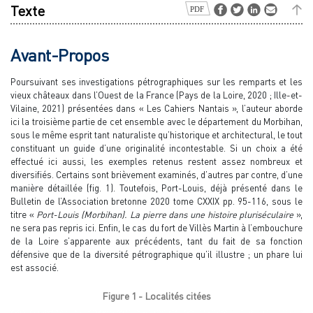
Texte
Avant-Propos
Poursuivant ses investigations pétrographiques sur les remparts et les
vieux châteaux dans l’Ouest de la France (Pays de la Loire, 2020 ; Ille-et-
Vilaine, 2021) présentées dans « Les Cahiers Nantais », l’auteur aborde
ici la troisième partie de cet ensemble avec le département du Morbihan,
sous le même esprit tant naturaliste qu’historique et architectural, le tout
constituant un guide d’une originalité incontestable. Si un choix a été
effectué ici aussi, les exemples retenus restent assez nombreux et
diversifiés. Certains sont brièvement examinés, d’autres par contre, d’une
manière détaillée (fig. 1). Toutefois, Port-Louis, déjà présenté dans le
Bulletin de l’Association bretonne 2020 tome CXXIX pp. 95-116, sous le
titre «
Port-Louis (Morbihan). La pierre dans une histoire pluriséculaire
»,
ne sera pas repris ici. Enfin, le cas du fort de Villès Martin à l’embouchure
de la Loire s’apparente aux précédents, tant du fait de sa fonction
défensive que de la diversité pétrographique qu’il illustre ; un phare lui
est associé.
Figure 1 - Localités citées