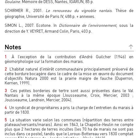
Goulaine
. Mémoire de DESS, Nantes, IGARUN, 85 p.
SCHIRMER R., 2001.
Le renouveau du vignoble nantais
. Thèse de
géographie, Université de Paris IV, 488 p. + annexes.
SIMON L., 2007. Ecotone. In
Dictionnaire de l’environnement
, sous la
direction de Y. VEYRET, Armand Colin, Paris, 403 p.
Notes
1
À l’exception de la contribution d’André Guilcher (1946) en
géomorphologie sur la formation des marais.
2
L’habitat naturel d’intérêt communautaire principalement préservé de
cette bordure bocagère dans le cadre de la mise en œuvre du document
d’objectifs Natura 2000 est la prairie maigre de fauche (Duperron,
Kerrien, 1999).
3
Ces petites borderies de tertre sont aussi présentes dans le Val
Nantais à la même époque (Jousseaume, Croix, Mercier, 2003 ;
Jousseaume, Landrein, Mercier, 2004).
4
Un syndicat de propriétaires a pris la charge de l’entretien du marais à
partir de 1830.
5
La situation varie selon les communes (répartition des terres entre
plateaux/versants/marais). Ainsi en 1843, la Chapelle-Heulin ne compte
plus que 2 hectares de terres incultes (les 70 ha de marais ne sont pas
inclus dans ce poste), tandis que le Loroux-Bottereau vers 1830 comptait