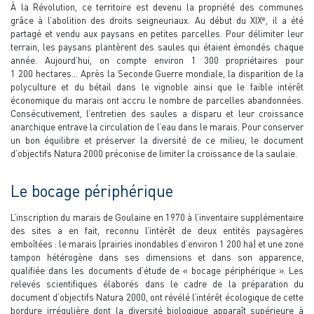
À la Révolution, ce territoire est devenu la propriété des communes
e
grâce à l’abolition des droits seigneuriaux. Au début du XIX
, il a été
partagé et vendu aux paysans en petites parcelles. Pour délimiter leur
terrain, les paysans plantèrent des saules qui étaient émondés chaque
année. Aujourd’hui, on compte environ 1 300 propriétaires pour
1 200 hectares… Après la Seconde Guerre mondiale, la disparition de la
polyculture et du bétail dans le vignoble ainsi que le faible intérêt
économique du marais ont accru le nombre de parcelles abandonnées.
Consécutivement, l’entretien des saules a disparu et leur croissance
anarchique entrave la circulation de l’eau dans le marais. Pour conserver
un bon équilibre et préserver la diversité de ce milieu, le document
d’objectifs Natura 2000 préconise de limiter la croissance de la saulaie.
Le bocage périphérique
L’inscription du marais de Goulaine en 1970 à l’inventaire supplémentaire
des sites a en fait, reconnu l’intérêt de deux entités paysagères
emboîtées : le marais (prairies inondables d’environ 1 200 ha) et une zone
tampon hétérogène dans ses dimensions et dans son apparence,
qualifiée dans les documents d’étude de « bocage périphérique ». Les
relevés scientifiques élaborés dans le cadre de la préparation du
document d’objectifs Natura 2000, ont révélé l’intérêt écologique de cette
bordure irrégulière dont la diversité biologique apparaît supérieure à