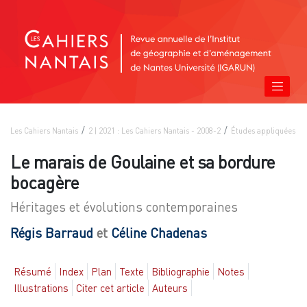
Les Cahiers Nantais
2 | 2021 : Les Cahiers Nantais - 2008-2
Études appliquées
Le marais de Goulaine et sa bordure
bocagère
Héritages et évolutions contemporaines
Régis
Barraud
et
Céline
Chadenas
Résumé
Index
Plan
Texte
Bibliographie
Notes
Illustrations
Citer cet article
Auteurs