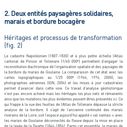
2. Deux entités paysagères solidaires,
marais et bordure bocagère
Héritages et processus de transformation
(fig. 2)
Le cadastre Napoléonien (1807-1830) et à plus petite échelle l’Atlas
e
cantonal de Pinson et Tollenare (1/40 000
) permettent d’engager la
reconstitution diachronique de l’organisation spatiale et des paysages de
la bordure du marais de Goulaine. La comparaison de cet état avec les
e
cartes topographiques au 1/25 000
(1964, 1976, 2000), les
photographies aériennes (IGN, 2004) et les mises à jour cadastrales
permet d’avancer dans cette voie. Ce travail d’analyse géohistorique
n’est pas encore achevé mais les héritages les plus nets et rémanents
ainsi que les mutations les plus évidentes peuvent êtres présentés ici. Ce
qui frappe à la vue des feuilles de l’Atlas de Tollenare dépasse la stricte
analyse de la bordure. Il s’agit de l’ancienne continuité des marais
riverains de la Loire, soit l’espace aujourd’hui appelé « val nantais », avec
les marais de Goulaine déconnectés du fleuve depuis la mise en place
de la levée de la Divatte (1846-1856). Parmi cet ensemble, le marais de