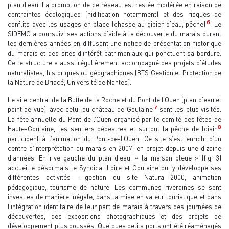
plan d’eau. La promotion de ce réseau est restée modérée en raison de
contraintes écologiques (nidification notamment) et des risques de
6
conflits avec les usages en place (chasse au gibier d’eau, pêche)
. Le
SIDEMG a poursuivi ses actions d’aide à la découverte du marais durant
les dernières années en diffusant une notice de présentation historique
du marais et des sites d’intérêt patrimoniaux qui ponctuent sa bordure.
Cette structure a aussi régulièrement accompagné des projets d’études
naturalistes, historiques ou géographiques (BTS Gestion et Protection de
la Nature de Briacé, Université de Nantes).
Le site central de la Butte de la Roche et du Pont de l’Ouen (plan d’eau et
7
point de vue), avec celui du château de Goulaine
sont les plus visités.
La fête annuelle du Pont de l’Ouen organisé par le comité des fêtes de
8
Haute-Goulaine, les sentiers pédestres et surtout la pêche de loisir
participent à l’animation du Pont-de-l’Ouen. Ce site s’est enrichi d’un
centre d’interprétation du marais en 2007, en projet depuis une dizaine
d’années. En rive gauche du plan d’eau, « la maison bleue » (fig. 3)
accueille désormais le Syndicat Loire et Goulaine qui y développe ses
différentes activités : gestion du site Natura 2000, animation
pédagogique, tourisme de nature. Les communes riveraines se sont
investies de manière inégale, dans la mise en valeur touristique et dans
l’intégration identitaire de leur part de marais à travers des journées de
découvertes, des expositions photographiques et des projets de
développement plus poussés. Quelques petits ports ont été réaménagés