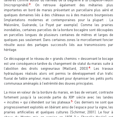
lanières comme autour du hameau de la Gagnerie à la Chapelle-Heulin
3
(micropropriété)
. On retrouve également des métairies plus
importantes en bord de marais présentant un parcellaire plus aéré et
quelques domaines liés à des châteaux ou à des maisons bourgeoises
(implantations modernes et contemporaines pour la plupart : La
Malonière, Guérande, Le Poyet par exemple). Comme les prairies
inondables, certaines parcelles de la bordure bocagère sont découpées
en parcelles longues de plusieurs centaines de mètres et larges de
quelques pas seulement. Dans certaines zones le morcellement foncier
résulte aussi des partages successifs liés aux transmissions par
héritage.
Ce découpage et le réseau de « grands chemins » desservant le bocage
est une conséquence tardive du changement de statut du marais suite à
4
l’abolition des droits seigneuriaux (Maillard, 2003)
. Les travaux
hydrauliques réalisés alors ont permis le développement d’un trafic
fluvial de faible ampleur, mais suffisant pour dynamiser les petits ports
communaux aménagés à l’extrémité des douves principales.
La mise en valeur de la bordure du marais, en bas de versant, contraste
e
fortement jusqu’à la seconde partie du XIX
siècle avec les landes
5
« incultes » qui s’étendent sur les plateaux
. Ces derniers ne sont que
progressivement exploités en libérant ainsi de l’espace pour la vigne, les
prairies artificielles et quelques cultures (Schirmer, 2001). Le four à