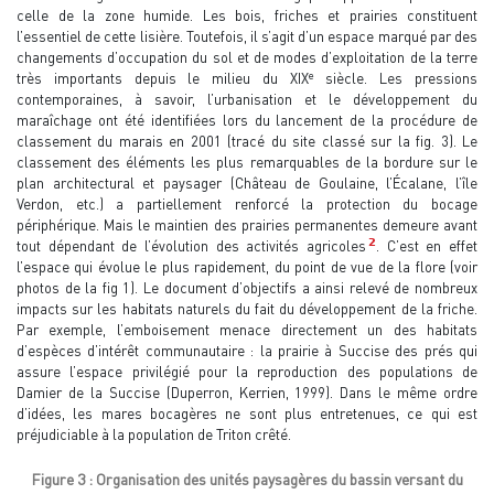
celle de la zone humide. Les bois, friches et prairies constituent
l’essentiel de cette lisière. Toutefois, il s’agit d’un espace marqué par des
changements d’occupation du sol et de modes d’exploitation de la terre
e
très importants depuis le milieu du XIX
siècle. Les pressions
contemporaines, à savoir, l’urbanisation et le développement du
maraîchage ont été identifiées lors du lancement de la procédure de
classement du marais en 2001 (tracé du site classé sur la fig. 3). Le
classement des éléments les plus remarquables de la bordure sur le
plan architectural et paysager (Château de Goulaine, l’Écalane, l’île
Verdon, etc.) a partiellement renforcé la protection du bocage
périphérique. Mais le maintien des prairies permanentes demeure avant
2
tout dépendant de l’évolution des activités agricoles
. C’est en effet
l’espace qui évolue le plus rapidement, du point de vue de la flore (voir
photos de la fig 1). Le document d’objectifs a ainsi relevé de nombreux
impacts sur les habitats naturels du fait du développement de la friche.
Par exemple, l’emboisement menace directement un des habitats
d’espèces d’intérêt communautaire : la prairie à Succise des prés qui
assure l’espace privilégié pour la reproduction des populations de
Damier de la Succise (Duperron, Kerrien, 1999). Dans le même ordre
d’idées, les mares bocagères ne sont plus entretenues, ce qui est
préjudiciable à la population de Triton crêté.
Figure 3 : Organisation des unités paysagères du bassin versant du