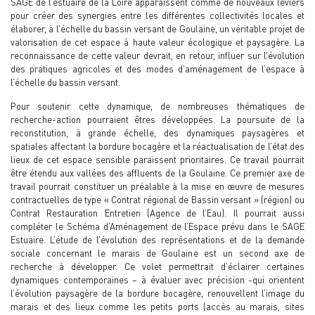
SAGE de l’estuaire de la Loire apparaissent comme de nouveaux leviers
pour créer des synergies entre les différentes collectivités locales et
élaborer, à l’échelle du bassin versant de Goulaine, un véritable projet de
valorisation de cet espace à haute valeur écologique et paysagère. La
reconnaissance de cette valeur devrait, en retour, influer sur l’évolution
des pratiques agricoles et des modes d’aménagement de l’espace à
l’échelle du bassin versant.
Pour soutenir cette dynamique, de nombreuses thématiques de
recherche-action pourraient êtres développées. La poursuite de la
reconstitution, à grande échelle, des dynamiques paysagères et
spatiales affectant la bordure bocagère et la réactualisation de l’état des
lieux de cet espace sensible paraissent prioritaires. Ce travail pourrait
être étendu aux vallées des affluents de la Goulaine. Ce premier axe de
travail pourrait constituer un préalable à la mise en œuvre de mesures
contractuelles de type « Contrat régional de Bassin versant » (région) ou
Contrat Restauration Entretien (Agence de l’Eau). Il pourrait aussi
compléter le Schéma d’Aménagement de l’Espace prévu dans le SAGE
Estuaire. L’étude de l’évolution des représentations et de la demande
sociale concernant le marais de Goulaine est un second axe de
recherche à développer. Ce volet permettrait d’éclairer certaines
dynamiques contemporaines – à évaluer avec précision -qui orientent
l’évolution paysagère de la bordure bocagère, renouvellent l’image du
marais et des lieux comme les petits ports (accès au marais, sites