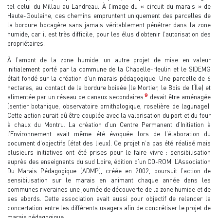
tel celui du Millau au Landreau. À l’image du « circuit du marais » de
Haute-Goulaine, ces chemins empruntent uniquement des parcelles de
la bordure bocagère sans jamais véritablement pénétrer dans la zone
humide, car il est très difficile, pour les élus d’obtenir l’autorisation des
propriétaires.
À l’amont de la zone humide, un autre projet de mise en valeur
initialement porté par la commune de la Chapelle-Heulin et le SIDEMG
était fondé sur la création d’un marais pédagogique. Une parcelle de 6
hectares, au contact de la bordure boisée (le Mortier, le Bois de l’Île) et
9
alimentée par un réseau de canaux secondaires
devait être aménagée
(sentier botanique, observatoire ornithologique, roselière de lagunage).
Cette action aurait dû être couplée avec la valorisation du port et du four
à chaux du Montru. La création d’un Centre Permanent d’Initiation à
l’Environnement avait même été évoquée lors de l’élaboration du
document d’objectifs (état des lieux). Ce projet n’a pas été réalisé mais
plusieurs initiatives ont été prises pour le faire vivre : sensibilisation
auprès des enseignants du sud Loire, édition d’un CD-ROM. L’Association
Du Marais Pédagogique (ADMP), créée en 2002, poursuit l’action de
sensibilisation sur le marais en animant chaque année dans les
communes riveraines une journée de découverte de la zone humide et de
ses abords. Cette association avait aussi pour objectif de relancer la
concertation entre les différents usagers afin de concrétiser le projet de
marais pédagogique.