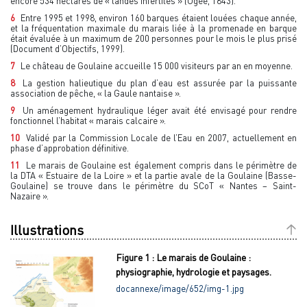
encore 534 hectares de « landes infertiles » (Ogée, 1843).
6
Entre 1995 et 1998, environ 160 barques étaient louées chaque année,
et la fréquentation maximale du marais liée à la promenade en barque
était évaluée à un maximum de 200 personnes pour le mois le plus prisé
(Document d’Objectifs, 1999).
7
Le château de Goulaine accueille 15 000 visiteurs par an en moyenne.
8
La gestion halieutique du plan d’eau est assurée par la puissante
association de pêche, « la Gaule nantaise ».
9
Un aménagement hydraulique léger avait été envisagé pour rendre
fonctionnel l’habitat « marais calcaire ».
10
Validé par la Commission Locale de l’Eau en 2007, actuellement en
phase d’approbation définitive.
11
Le marais de Goulaine est également compris dans le périmètre de
la DTA « Estuaire de la Loire » et la partie avale de la Goulaine (Basse-
Goulaine) se trouve dans le périmètre du SCoT « Nantes – Saint-
Nazaire ».
Illustrations
Figure 1 : Le marais de Goulaine :
physiographie, hydrologie et paysages.
docannexe/image/652/img-1.jpg