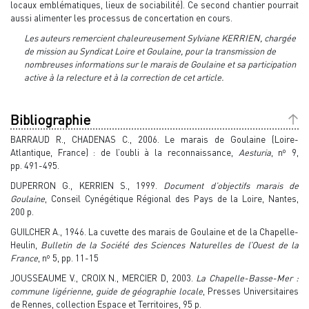
locaux emblématiques, lieux de sociabilité). Ce second chantier pourrait
aussi alimenter les processus de concertation en cours.
Les auteurs remercient chaleureusement Sylviane KERRIEN, chargée
de mission au Syndicat Loire et Goulaine, pour la transmission de
nombreuses informations sur le marais de Goulaine et sa participation
active à la relecture et à la correction de cet article.
Bibliographie
BARRAUD R., CHADENAS C., 2006. Le marais de Goulaine (Loire-
o
Atlantique, France) : de l’oubli à la reconnaissance,
Aesturia
, n
9,
pp. 491-495.
DUPERRON G., KERRIEN S., 1999.
Document d’objectifs marais de
Goulaine
, Conseil Cynégétique Régional des Pays de la Loire, Nantes,
200 p.
GUILCHER A., 1946. La cuvette des marais de Goulaine et de la Chapelle-
Heulin,
Bulletin de la Société des Sciences Naturelles de l’Ouest de la
o
France
, n
5, pp. 11-15
JOUSSEAUME V., CROIX N., MERCIER D, 2003.
La Chapelle-Basse-Mer :
commune ligérienne, guide de géographie locale
, Presses Universitaires
de Rennes, collection Espace et Territoires, 95 p.