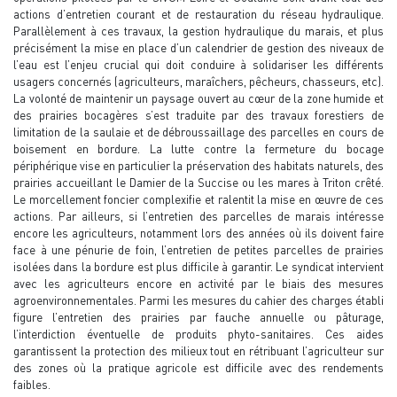
actions d’entretien courant et de restauration du réseau hydraulique.
Parallèlement à ces travaux, la gestion hydraulique du marais, et plus
précisément la mise en place d’un calendrier de gestion des niveaux de
l’eau est l’enjeu crucial qui doit conduire à solidariser les différents
usagers concernés (agriculteurs, maraîchers, pêcheurs, chasseurs, etc).
La volonté de maintenir un paysage ouvert au cœur de la zone humide et
des prairies bocagères s’est traduite par des travaux forestiers de
limitation de la saulaie et de débroussaillage des parcelles en cours de
boisement en bordure. La lutte contre la fermeture du bocage
périphérique vise en particulier la préservation des habitats naturels, des
prairies accueillant le Damier de la Succise ou les mares à Triton crêté.
Le morcellement foncier complexifie et ralentit la mise en œuvre de ces
actions. Par ailleurs, si l’entretien des parcelles de marais intéresse
encore les agriculteurs, notamment lors des années où ils doivent faire
face à une pénurie de foin, l’entretien de petites parcelles de prairies
isolées dans la bordure est plus difficile à garantir. Le syndicat intervient
avec les agriculteurs encore en activité par le biais des mesures
agroenvironnementales. Parmi les mesures du cahier des charges établi
figure l’entretien des prairies par fauche annuelle ou pâturage,
l’interdiction éventuelle de produits phyto-sanitaires. Ces aides
garantissent la protection des milieux tout en rétribuant l’agriculteur sur
des zones où la pratique agricole est difficile avec des rendements
faibles.