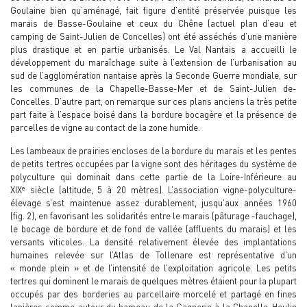
Goulaine bien qu’aménagé, fait figure d’entité préservée puisque les
marais de Basse-Goulaine et ceux du Chêne (actuel plan d’eau et
camping de Saint-Julien de Concelles) ont été asséchés d’une manière
plus drastique et en partie urbanisés. Le Val Nantais a accueilli le
développement du maraîchage suite à l’extension de l’urbanisation au
sud de l’agglomération nantaise après la Seconde Guerre mondiale, sur
les communes de la Chapelle-Basse-Mer et de Saint-Julien de-
Concelles. D’autre part, on remarque sur ces plans anciens la très petite
part faite à l’espace boisé dans la bordure bocagère et la présence de
parcelles de vigne au contact de la zone humide.
Les lambeaux de prairies encloses de la bordure du marais et les pentes
de petits tertres occupées par la vigne sont des héritages du système de
polyculture qui dominait dans cette partie de la Loire-Inférieure au
e
XIX
siècle (altitude, 5 à 20 mètres). L’association vigne-polyculture-
élevage s’est maintenue assez durablement, jusqu’aux années 1960
(fig. 2), en favorisant les solidarités entre le marais (pâturage -fauchage),
le bocage de bordure et de fond de vallée (affluents du marais) et les
versants viticoles. La densité relativement élevée des implantations
humaines relevée sur l’Atlas de Tollenare est représentative d’un
« monde plein » et de l’intensité de l’exploitation agricole. Les petits
tertres qui dominent le marais de quelques mètres étaient pour la plupart
occupés par des borderies au parcellaire morcelé et partagé en fines