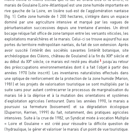
marais de Goulaine (Loire-Atlantique) est une zone humide importante en
rive gauche de la Loire, en lisière sud-est de l’agglomération nantaise
(fig. 1). Cette zone humide de 1 200 hectares, s’intègre dans un espace
dominé par une agriculture intensive et marqué par les vagues de
périurbanisation successives depuis une trentaine d’années. Un étroit
bocage relique fait office de zone tampon entre les versants viticoles, les
exploitations maraîchères et le marais. Celui-ci se trouve aujourd’hui aux
portes du territoire métropolitain nantais, du fait de son extension. Après
avoir suscité l’intérêt des sociétés savantes (intérêt botanique, site
e
archéologique des Cléons, château de Goulaine) à la fin du XIX
siècle et
e
1
au début du XX
siècle, ce marais est resté peu étudié
jusqu’au retour
des préoccupations environnementales dont il a fait l’objet à partir des
années 1970 (site inscrit). Les inventaires naturalistes effectués dans
une optique de renforcement de la protection de la zone humide (Marion,
1981) et les projets de valorisation touristique se sont multipliés par la
suite sans pour autant contrecarrer le processus de marginalisation du
marais lié à la déprise et à la mutation des orientations et systèmes
d’exploitation agricoles l’entourant. Dans les années 1990, le marais a
poursuivi sa fermeture (boisement) et sa dégradation écologique
(Duperron, Kerrien, 1999) du fait, notamment, des pratiques agricoles
intensives. Suite à la crue de 1982, un Syndicat mixte à vocation Multiple
« Loire et Goulaine » est créé pour résoudre la difficile question de
l’hydraulique, le gérer et valoriser le marais d’un point de vue touristique.