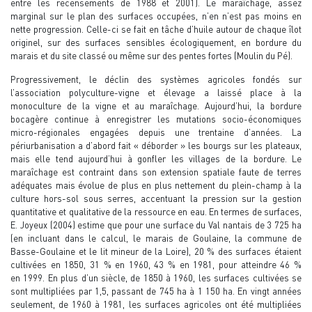
entre les recensements de 1988 et 2001). Le maraîchage, assez
marginal sur le plan des surfaces occupées, n’en n’est pas moins en
nette progression. Celle-ci se fait en tâche d’huile autour de chaque îlot
originel, sur des surfaces sensibles écologiquement, en bordure du
marais et du site classé ou même sur des pentes fortes (Moulin du Pé).
Progressivement, le déclin des systèmes agricoles fondés sur
l’association polyculture-vigne et élevage a laissé place à la
monoculture de la vigne et au maraîchage. Aujourd’hui, la bordure
bocagère continue à enregistrer les mutations socio-économiques
micro-régionales engagées depuis une trentaine d’années. La
périurbanisation a d’abord fait « déborder » les bourgs sur les plateaux,
mais elle tend aujourd’hui à gonfler les villages de la bordure. Le
maraîchage est contraint dans son extension spatiale faute de terres
adéquates mais évolue de plus en plus nettement du plein-champ à la
culture hors-sol sous serres, accentuant la pression sur la gestion
quantitative et qualitative de la ressource en eau. En termes de surfaces,
E. Joyeux (2004) estime que pour une surface du Val nantais de 3 725 ha
(en incluant dans le calcul, le marais de Goulaine, la commune de
Basse-Goulaine et le lit mineur de la Loire), 20 % des surfaces étaient
cultivées en 1850, 31 % en 1960, 43 % en 1981, pour atteindre 46 %
en 1999. En plus d’un siècle, de 1850 à 1960, les surfaces cultivées se
sont multipliées par 1,5, passant de 745 ha à 1 150 ha. En vingt années
seulement, de 1960 à 1981, les surfaces agricoles ont été multipliées