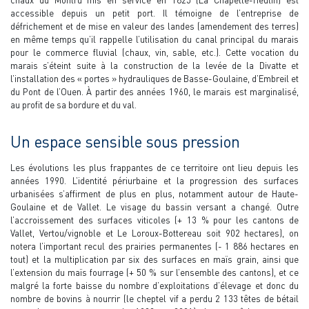
chaux du Montru mis en service en 1825 (La Chapelle-Heulin) est
accessible depuis un petit port. Il témoigne de l’entreprise de
défrichement et de mise en valeur des landes (amendement des terres)
en même temps qu’il rappelle l’utilisation du canal principal du marais
pour le commerce fluvial (chaux, vin, sable, etc.). Cette vocation du
marais s’éteint suite à la construction de la levée de la Divatte et
l’installation des « portes » hydrauliques de Basse-Goulaine, d’Embreil et
du Pont de l’Ouen. À partir des années 1960, le marais est marginalisé,
au profit de sa bordure et du val.
Un espace sensible sous pression
Les évolutions les plus frappantes de ce territoire ont lieu depuis les
années 1990. L’identité périurbaine et la progression des surfaces
urbanisées s’affirment de plus en plus, notamment autour de Haute-
Goulaine et de Vallet. Le visage du bassin versant a changé. Outre
l’accroissement des surfaces viticoles (+ 13 % pour les cantons de
Vallet, Vertou/vignoble et Le Loroux-Bottereau soit 902 hectares), on
notera l’important recul des prairies permanentes (- 1 886 hectares en
tout) et la multiplication par six des surfaces en maïs grain, ainsi que
l’extension du maïs fourrage (+ 50 % sur l’ensemble des cantons), et ce
malgré la forte baisse du nombre d’exploitations d’élevage et donc du
nombre de bovins à nourrir (le cheptel vif a perdu 2 133 têtes de bétail