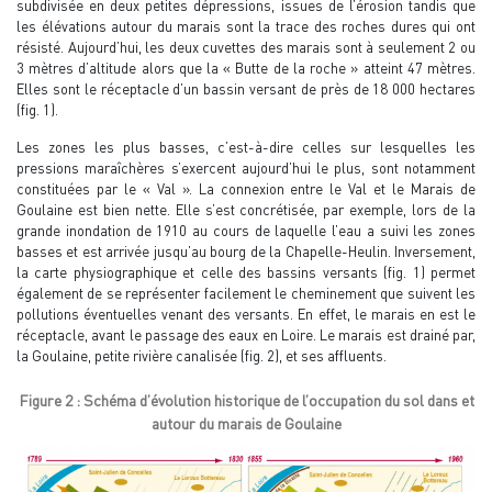
subdivisée en deux petites dépressions, issues de l’érosion tandis que
les élévations autour du marais sont la trace des roches dures qui ont
résisté. Aujourd’hui, les deux cuvettes des marais sont à seulement 2 ou
3 mètres d’altitude alors que la « Butte de la roche » atteint 47 mètres.
Elles sont le réceptacle d’un bassin versant de près de 18 000 hectares
(fig. 1).
Les zones les plus basses, c’est-à-dire celles sur lesquelles les
pressions maraîchères s’exercent aujourd’hui le plus, sont notamment
constituées par le « Val ». La connexion entre le Val et le Marais de
Goulaine est bien nette. Elle s’est concrétisée, par exemple, lors de la
grande inondation de 1910 au cours de laquelle l’eau a suivi les zones
basses et est arrivée jusqu’au bourg de la Chapelle-Heulin. Inversement,
la carte physiographique et celle des bassins versants (fig. 1) permet
également de se représenter facilement le cheminement que suivent les
pollutions éventuelles venant des versants. En effet, le marais en est le
réceptacle, avant le passage des eaux en Loire. Le marais est drainé par,
la Goulaine, petite rivière canalisée (fig. 2), et ses affluents.
Figure 2 : Schéma d’évolution historique de l’occupation du sol dans et
autour du marais de Goulaine