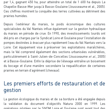
par 1,4, gagnant 450 ha, pour atteindre un total de 1 600 ha depuis La
Chapelle-Basse-Mer jusqu’à Basse-Goulaine (Jousseaume et al., 2005).
Ces chiffres montrent la conquête des terres cultivées au détriment des
prairies humides.
Depuis l’extérieur du marais, le poids économique des cultures
spécialisées du Val Nantais influe également sur la gestion hydraulique
du marais en période de crue. En 1990, des investissements lourds ont
été pris en charges par le Syndicat Loire et Goulaine pour l’installation de
pompes destinées à évacuer plus rapidement l’eau du Val Nantais vers la
Loire. Cet équipement vise à préserver les exploitations maraîchères,
mais le Val comprend également des sections urbanisées vulnérables,
particulièrement à Saint-Julien-de-Concelles (Jousseaume
et al
., 2005)
et à Basse-Goulaine. Enfin la déprise de l’élevage entraîne un boisement
du bocage et d’une manière secondaire la requalification de certaines
prairies en terrain d’agrément (chevaux).
Les premiers efforts de restauration et de
gestion
La gestion écologique du marais et de sa bordure a été engagée depuis
la validation du document d’objectifs Natura 2000 en 1999. Les
opérations pilotées par le SIVOM Loire et Goulaine sont avant tout des