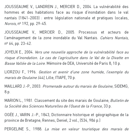
JOUSSEAUME V., LANDREIN J., MERCIER D., 2004. La vulnérabilité des
hommes et des habitations face au risque d’inondation dans le val
nantais (1841-2003) : entre législation nationale et pratiques locales,
o
Norois
, n
192, pp. 29-45.
JOUSSEAUME V., MERCIER D., 2005. Processus et acteurs de
l’aménagement de la zone inondable du Val Nantais.
Cahiers Nantais
,
o
n
64, pp. 23-42.
JOYEUX E., 2004.
Vers une nouvelle approche de la vulnérabilité face au
risque d’inondation. Le cas de l’agriculture dans le Val de la Divatte en
Basse Vallée de la Loire
. Mémoire de DEA, Université de Paris 8, 10 p.
LIORZOU F., 1996.
Gestion et avenir d’une zone humide, l’exemple du
marais de Goulaine (44)
, Lille, ITIAPE, 70 p.
MAILLARD J.-P., 2003.
Promenade autour du marais de Goulaine
, SIDEMG,
8 p.
MARION L., 1981. Classement du site des marais de Goulaine,
Bulletin de
la Société des Sciences Naturelles de l’Ouest de la France
, 33 p.
OGÉE J., VARIN J.-P., 1843, Dictionnaire historique et géographique de la
province de Bretagne, Rennes, Deniel, 2 vol., (534, 986 p.)
PERGELINE S., 1988.
La mise en valeur touristique des marais de