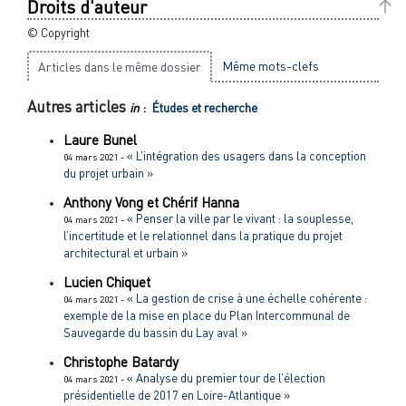
Droits d'auteur
© Copyright
Même mots-clefs
Articles dans le même dossier
Autres articles
in
:
Études et recherche
Laure
Bunel
«
L’intégration des usagers dans la conception
04 mars 2021 -
du projet urbain
»
Anthony
Vong
et
Chérif
Hanna
«
Penser la ville par le vivant : la souplesse,
04 mars 2021 -
l’incertitude et le relationnel dans la pratique du projet
architectural et urbain
»
Lucien
Chiquet
«
La gestion de crise à une échelle cohérente :
04 mars 2021 -
exemple de la mise en place du Plan Intercommunal de
Sauvegarde du bassin du Lay aval
»
Christophe
Batardy
«
Analyse du premier tour de l’élection
04 mars 2021 -
présidentielle de 2017 en Loire-Atlantique
»