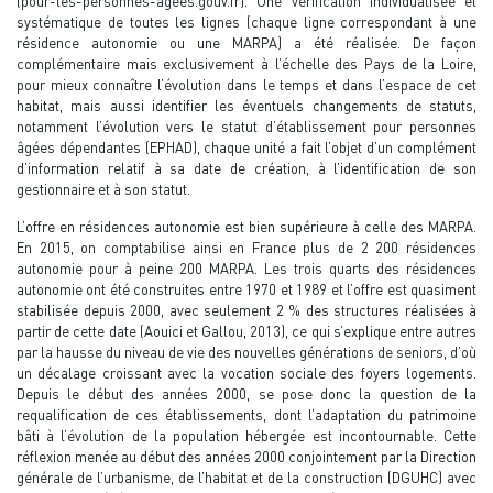
(pour-les-personnes-agees.gouv.fr). Une vérification individualisée et
systématique de toutes les lignes (chaque ligne correspondant à une
résidence autonomie ou une MARPA) a été réalisée. De façon
complémentaire mais exclusivement à l’échelle des Pays de la Loire,
pour mieux connaître l’évolution dans le temps et dans l’espace de cet
habitat, mais aussi identifier les éventuels changements de statuts,
notamment l’évolution vers le statut d’établissement pour personnes
âgées dépendantes (EPHAD), chaque unité a fait l’objet d’un complément
d’information relatif à sa date de création, à l’identification de son
gestionnaire et à son statut.
L’offre en résidences autonomie est bien supérieure à celle des MARPA.
En 2015, on comptabilise ainsi en France plus de 2 200 résidences
autonomie pour à peine 200 MARPA. Les trois quarts des résidences
autonomie ont été construites entre 1970 et 1989 et l’offre est quasiment
stabilisée depuis 2000, avec seulement 2 % des structures réalisées à
partir de cette date (Aouici et Gallou, 2013), ce qui s’explique entre autres
par la hausse du niveau de vie des nouvelles générations de seniors, d’où
un décalage croissant avec la vocation sociale des foyers logements.
Depuis le début des années 2000, se pose donc la question de la
requalification de ces établissements, dont l’adaptation du patrimoine
bâti à l’évolution de la population hébergée est incontournable. Cette
réflexion menée au début des années 2000 conjointement par la Direction
générale de l’urbanisme, de l’habitat et de la construction (DGUHC) avec