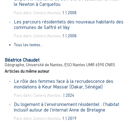
le Newton à Carquefou
Paru dans
Cahiers Nantais
,
1 | 2008
Les parcours résidentiels des nouveaux habitants des
communes de Saffré et Vay
Paru dans
Cahiers Nantais
,
1 | 2008
Tous les textes...
Béatrice
Chaudet
Géographe, Université de Nantes, ESO Nantes UMR 6590 CNRS
Articles du même auteur
Le rôle des femmes face à la recrudescence des
inondations à Keur Massar (Dakar, Sénégal)
Paru dans
Cahiers Nantais
,
| 2024
Du logement à l'environnement résidentiel : l'habitat
inclusif autour de l'internat Anne de Bretagne
Paru dans
Cahiers Nantais
,
1 | 2019