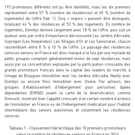
193 promoteurs différents ont pu être identifiés, mais les dix premiers
représentent entre 57 % (nombre de résidences) et 65 % (nombre de
logements) de l’offre (tab. 1). Cinq « majors » peuvent être distingués,
totalisant 46 % des résidences et 53 % des logements. En nombre de
logements, Domitys domine largement avec 18 % de l’offre, puis suit un
quatuor avec par ordre d’importance décroissante Les Jardins d’Arcadie,
Sopregim (Les Hespérides), Les Villages d’Or et Les Senioriales, chacun
rassemblant entre 8 % à 10 % de l’offre. Le paysage des résidences
services seniors en France est donc marqué à la fois par une myriade de
petits groupes comptant généralement moins de sept résidences, mais
aussi par sa concentration expliquée par la participation croissante des
grands promoteurs français dans le capital des leaders du marché, à
l’image de Bouygues Immobilier avec les Jardins d’Arcadie, Nexity avec
Domitys ou encore Vinci Immobilier avec Ovelia. Par ailleurs, des
groupes d’établissement d’hébergement pour personnes âgées
dépendantes (EHPAD) jouent la carte de la diversification, comme
DomusVi, montrant bien l’appétit croissant d’un certain nombre d’acteurs
de l’immobilier en France ou de l’hébergement médicalisé pour l’habitat
intermédiaire des seniors autonomes et notamment les résidences
services.
Tableau 1 - Classement hiérarchique des 10 premiers promoteurs
selon le nombre de résidences seniors en France en 2014