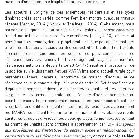
maintien d’une autonomie fragilisée par l’avancée en âge.
Les acteurs à l’origine de ces ensembles résidentiels et les types
d’habitat créés sont variés, comme l’ont bien montré quelques travaux
récents (Argoud, 2014 ; Nowik et Thalineau, 2014). Globalement, nous
pouvons distinguer l’habitat pensé par les seniors ou
senior cohousing
,
fruit d’une initiative des retraités eux-mêmes (Labit, 2013), et l’habitat
pensé pour les seniors, dont le projet peut être initié par des promoteurs
privés, des bailleurs sociaux ou des collectivités locales. Les habitats
intermédiaires conçus pour les seniors les plus connus sont les
résidences services seniors, les foyers logements aujourd’hui nommés
résidences autonomie depuis la loi 2015-1776 relative à l’adaptation de
1
la société au vieillissement
et les MARPA (maison d’accueil rurale pour
personnes âgées) devenue l’acronyme de maison d’accueil et de
résidence pour l’autonomie depuis le vote de cette loi. Cet énoncé est loin
d’épuiser cependant la diversité des formes existantes et des acteurs à
l’origine de ces formes d’habitat, qu’il s’agisse d’habitat pensé par ou
pour les seniors. Leur recensement exhaustif est néanmoins délicat, car
si certains ensembles résidentiels, comme les résidences autonomie et
les MARPA, sont identifiés par le fichier national des établissements
sanitaires et sociaux (Finess), tous ceux qui appartiennent exclusivement
au champ de l’habitat sont difficiles à appréhender, car ils «
échappent
aux procédures administratives du secteur social et médico-social qui
permettraient de les dénombrer avec précision
», comme le précise bien