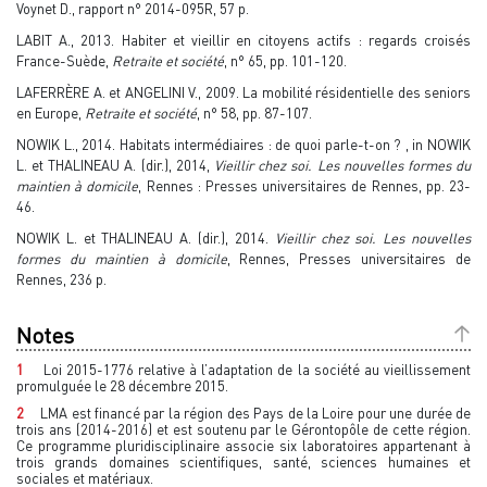
Voynet D., rapport n° 2014-095R, 57 p.
LABIT A., 2013. Habiter et vieillir en citoyens actifs : regards croisés
France-Suède,
Retraite et société
, n° 65, pp. 101-120.
LAFERRÈRE A. et ANGELINI V., 2009. La mobilité résidentielle des seniors
en Europe,
Retraite et société
, n° 58, pp. 87-107.
NOWIK L., 2014. Habitats intermédiaires : de quoi parle-t-on ? , in NOWIK
L. et THALINEAU A. (dir.), 2014,
Vieillir chez soi. Les nouvelles formes du
maintien à domicile
, Rennes : Presses universitaires de Rennes, pp. 23-
46.
NOWIK L. et THALINEAU A. (dir.), 2014.
Vieillir chez soi. Les nouvelles
formes du maintien à domicile
, Rennes, Presses universitaires de
Rennes, 236 p.
Notes
1
Loi 2015-1776 relative à l’adaptation de la société au vieillissement
promulguée le 28 décembre 2015.
2
LMA est financé par la région des Pays de la Loire pour une durée de
trois ans (2014-2016) et est soutenu par le Gérontopôle de cette région.
Ce programme pluridisciplinaire associe six laboratoires appartenant à
trois grands domaines scientifiques, santé, sciences humaines et
sociales et matériaux.