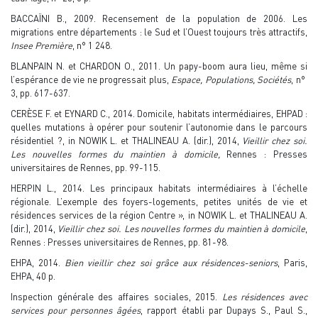
BACCAÏNI B., 2009. Recensement de la population de 2006. Les
migrations entre départements : le Sud et l’Ouest toujours très attractifs,
Insee Première
, n° 1 248.
BLANPAIN N. et CHARDON O., 2011. Un papy-boom aura lieu, même si
l’espérance de vie ne progressait plus,
Espace, Populations, Sociétés
, n°
3, pp. 617-637.
CERÈSE F. et EYNARD C., 2014. Domicile, habitats intermédiaires, EHPAD :
quelles mutations à opérer pour soutenir l’autonomie dans le parcours
résidentiel ?, in NOWIK L. et THALINEAU A. (dir.), 2014,
Vieillir chez soi.
Les nouvelles formes du maintien à domicile,
Rennes : Presses
universitaires de Rennes, pp. 99-115.
HERPIN L., 2014. Les principaux habitats intermédiaires à l’échelle
régionale. L’exemple des foyers-logements, petites unités de vie et
résidences services de la région Centre », in NOWIK L. et THALINEAU A.
(dir.), 2014,
Vieillir chez soi. Les nouvelles formes du maintien à domicile
,
Rennes : Presses universitaires de Rennes, pp. 81-98.
EHPA, 2014.
Bien vieillir chez soi grâce aux résidences-seniors
, Paris,
EHPA, 40 p.
Inspection générale des affaires sociales, 2015.
Les résidences avec
services pour personnes âgées
, rapport établi par Dupays S., Paul S.,