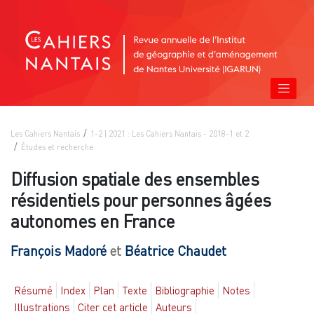
Les Cahiers Nantais
1-2 | 2021 : Les Cahiers Nantais - 2018-1 et 2
Études et recherche
Diffusion spatiale des ensembles
résidentiels pour personnes âgées
autonomes en France
François
Madoré
et
Béatrice
Chaudet
Résumé
Index
Plan
Texte
Bibliographie
Notes
Illustrations
Citer cet article
Auteurs