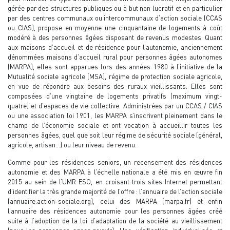
gérée par des structures publiques ou à but non lucratif et en particulier
par des centres communaux ou intercommunaux d’action sociale (CCAS
ou CIAS), propose en moyenne une cinquantaine de logements à coût
modéré à des personnes âgées disposant de revenus modestes. Quant
aux maisons d’accueil et de résidence pour l’autonomie, anciennement
dénommées maisons d’accueil rural pour personnes âgées autonomes
(MARPA), elles sont apparues lors des années 1980 à l’initiative de la
Mutualité sociale agricole (MSA), régime de protection sociale agricole,
en vue de répondre aux besoins des ruraux vieillissants. Elles sont
composées d’une vingtaine de logements privatifs (maximum vingt-
quatre) et d’espaces de vie collective. Administrées par un CCAS / CIAS
ou une association loi 1901, les MARPA s’inscrivent pleinement dans le
champ de l’économie sociale et ont vocation à accueillir toutes les
personnes âgées, quel que soit leur régime de sécurité sociale (général,
agricole, artisan...) ou leur niveau de revenu.
Comme pour les résidences seniors, un recensement des résidences
autonomie et des MARPA à l’échelle nationale a été mis en œuvre fin
2015 au sein de l’UMR ESO, en croisant trois sites Internet permettant
d’identifier la très grande majorité de l’offre : l’annuaire de l’action sociale
(annuaire.action-sociale.org), celui des MARPA (marpa.fr) et enfin
l’annuaire des résidences autonomie pour les personnes âgées créé
suite à l’adoption de la loi d’adaptation de la société au vieillissement