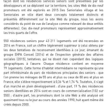
façon dont les résidences services seniors sont présentées par les
développeurs et se déploient sur le territoire, les sites Web de dix-neuf
promoteurs ont été explorés en 2015 (les Senioriales village et les
Senioriales en ville étant deux concepts totalement distincts et
présentés différemment sur le site Web du groupe, nous les avons
considérés du point de vue de l’analyse comme relevant de deux entités
différentes). Ces dix-neuf promoteurs représentent approximativement
les trois quarts de l’offre.
550 résidences seniors pour 43 211 logements ont été recensées en
2014 en France, soit un chiffre légèrement supérieur à celui obtenu par
les deux tentatives de recensement identifiées à ce jour, émanant du
groupe EHPA Conseil (2014) et de l’Inspection générale des affaires
sociales (2015), tentatives qui ne disent rien cependant des logiques
géographiques à l’œuvre. Chaque résidence contient en moyenne
79 logements. Cette forme d’habitat intermédiaire ne représente qu’une
part infinitésimale du parc de résidences principales des seniors : que
l’on prenne les ménages de 55 ans et plus ou ceux de 80 ans et plus en
France, elle s’élève respectivement à 0,36 % et 1,74 %. Toutefois, il s’agit
d’un marché en plein développement : d’une part, 19 % des résidences
seniors identifiées en 2014 sont en cours de commercialisation (102 sur
550) ; d’autre part, les promoteurs dont le site Web a été analysé ont
quasiment tous vu le jour au cours des années 1990, huit ayant même été
créés depuis 2000.