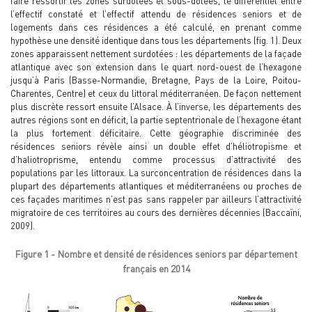
faire ressortir les zones surdotées et sous-dotées, le différentiel entre
l’effectif constaté et l’effectif attendu de résidences seniors et de
logements dans ces résidences a été calculé, en prenant comme
hypothèse une densité identique dans tous les départements (fig. 1). Deux
zones apparaissent nettement surdotées : les départements de la façade
atlantique avec son extension dans le quart nord-ouest de l’hexagone
jusqu’à Paris (Basse-Normandie, Bretagne, Pays de la Loire, Poitou-
Charentes, Centre) et ceux du littoral méditerranéen. De façon nettement
plus discrète ressort ensuite l’Alsace. À l’inverse, les départements des
autres régions sont en déficit, la partie septentrionale de l’hexagone étant
la plus fortement déficitaire. Cette géographie discriminée des
résidences seniors révèle ainsi un double effet d’héliotropisme et
d’haliotroprisme, entendu comme processus d’attractivité des
populations par les littoraux. La surconcentration de résidences dans la
plupart des départements atlantiques et méditerranéens ou proches de
ces façades maritimes n’est pas sans rappeler par ailleurs l’attractivité
migratoire de ces territoires au cours des dernières décennies (Baccaïni,
2009).
Figure 1 - Nombre et densité de résidences seniors par département
français en 2014