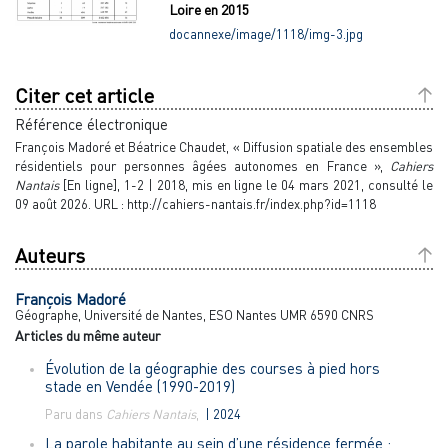
Loire en 2015
docannexe/image/1118/img-3.jpg
Citer cet article
Référence électronique
François
Madoré
et
Béatrice
Chaudet
, « Diffusion spatiale des ensembles
résidentiels pour personnes âgées autonomes en France »,
Cahiers
Nantais
[En ligne], 1-2 | 2018, mis en ligne le 04 mars 2021, consulté le
09 août 2026. URL : http://cahiers-nantais.fr/index.php?id=1118
Auteurs
François
Madoré
Géographe, Université de Nantes, ESO Nantes UMR 6590 CNRS
Articles du même auteur
Évolution de la géographie des courses à pied hors
stade en Vendée (1990-2019)
Paru dans
Cahiers Nantais
,
| 2024
La parole habitante au sein d’une résidence fermée :