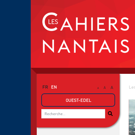
FR
EN
Les
A
A
A
OUEST-EDEL