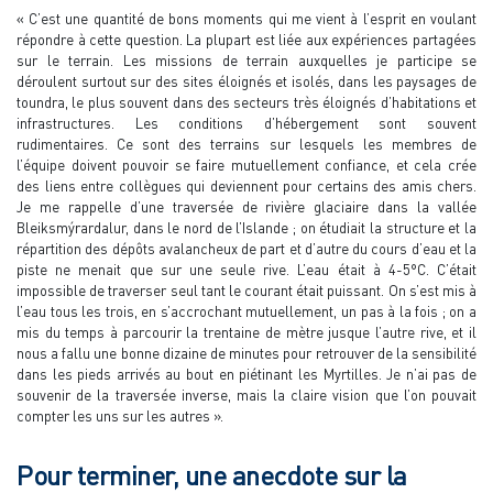
« C’est une quantité de bons moments qui me vient à l’esprit en voulant
répondre à cette question. La plupart est liée aux expériences partagées
sur le terrain. Les missions de terrain auxquelles je participe se
déroulent surtout sur des sites éloignés et isolés, dans les paysages de
toundra, le plus souvent dans des secteurs très éloignés d’habitations et
infrastructures. Les conditions d’hébergement sont souvent
rudimentaires. Ce sont des terrains sur lesquels les membres de
l’équipe doivent pouvoir se faire mutuellement confiance, et cela crée
des liens entre collègues qui deviennent pour certains des amis chers.
Je me rappelle d’une traversée de rivière glaciaire dans la vallée
Bleiksmýrardalur, dans le nord de l’Islande ; on étudiait la structure et la
répartition des dépôts avalancheux de part et d’autre du cours d’eau et la
piste ne menait que sur une seule rive. L’eau était à 4-5°C. C’était
impossible de traverser seul tant le courant était puissant. On s’est mis à
l’eau tous les trois, en s’accrochant mutuellement, un pas à la fois ; on a
mis du temps à parcourir la trentaine de mètre jusque l’autre rive, et il
nous a fallu une bonne dizaine de minutes pour retrouver de la sensibilité
dans les pieds arrivés au bout en piétinant les Myrtilles. Je n’ai pas de
souvenir de la traversée inverse, mais la claire vision que l’on pouvait
compter les uns sur les autres ».
Pour terminer, une anecdote sur la