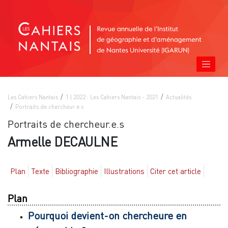
Les Cahiers Nantais
1 | 2022 : Les Cahiers Nantais - 2021
Actualités
Portraits de chercheur·e·s
Portraits de chercheur.e.s
Armelle DECAULNE
Plan
Texte
Bibliographie
Illustrations
Citer cet article
Plan
Pourquoi devient-on chercheure en