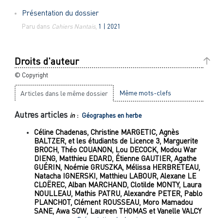
Présentation du dossier
Paru dans
Cahiers Nantais
,
1 | 2021
Droits d'auteur
© Copyright
Même mots-clefs
Articles dans le même dossier
Autres articles
in
:
Géographes en herbe
Céline
Chadenas
,
Christine
MARGETIC
,
Agnès
BALTZER
,
et les étudiants de Licence
3
,
Marguerite
BROCH
,
Théo
COUANON
,
Lou
DECOCK
,
Modou War
DIENG
,
Matthieu
EDARD
,
Étienne
GAUTIER
,
Agathe
GUÉRIN
,
Noémie
GRUSZKA
,
Mélissa
HERBRETEAU
,
Natacha
IGNERSKI
,
Matthieu
LABOUR
,
Alexane LE
CLOËREC
,
Alban
MARCHAND
,
Clotilde
MONTY
,
Laura
NOULLEAU
,
Mathis
PATRU
,
Alexandre
PETER
,
Pablo
PLANCHOT
,
Clément
ROUSSEAU
,
Moro Mamadou
SANE
,
Awa
SOW
,
Laureen
THOMAS
et
Vanelle
VALCY