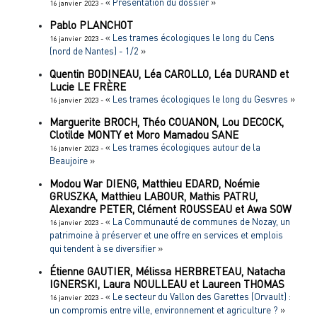
«
Présentation du dossier
»
16 janvier 2023 -
Pablo
PLANCHOT
«
Les trames écologiques le long du Cens
16 janvier 2023 -
(nord de Nantes) - 1/2
»
Quentin
BODINEAU
,
Léa
CAROLLO
,
Léa
DURAND
et
Lucie LE
FRÈRE
«
Les trames écologiques le long du Gesvres
»
16 janvier 2023 -
Marguerite
BROCH
,
Théo
COUANON
,
Lou
DECOCK
,
Clotilde
MONTY
et
Moro Mamadou
SANE
«
Les trames écologiques autour de la
16 janvier 2023 -
Beaujoire
»
Modou War
DIENG
,
Matthieu
EDARD
,
Noémie
GRUSZKA
,
Matthieu
LABOUR
,
Mathis
PATRU
,
Alexandre
PETER
,
Clément
ROUSSEAU
et
Awa
SOW
«
La Communauté de communes de Nozay, un
16 janvier 2023 -
patrimoine à préserver et une offre en services et emplois
qui tendent à se diversifier
»
Étienne
GAUTIER
,
Mélissa
HERBRETEAU
,
Natacha
IGNERSKI
,
Laura
NOULLEAU
et
Laureen
THOMAS
«
Le secteur du Vallon des Garettes (Orvault) :
16 janvier 2023 -
un compromis entre ville, environnement et agriculture ?
»