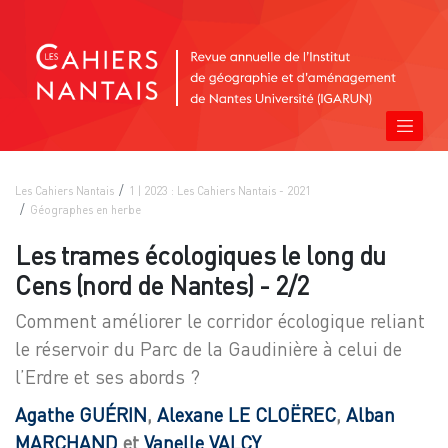
Les Cahiers Nantais
1 | 2023 : Les Cahiers Nantais - 2021
Géographes en herbe
Les trames écologiques le long du
Cens (nord de Nantes) - 2/2
Comment améliorer le corridor écologique reliant
le réservoir du Parc de la Gaudinière à celui de
l’Erdre et ses abords ?
Agathe
GUÉRIN
,
Alexane LE
CLOËREC
,
Alban
MARCHAND
et
Vanelle
VALCY