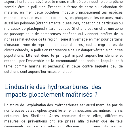
aujourd’hui le plus sévère et le moins maîtrisé de l’industrie de la pêche
semble être la pollution. Prenant la forme de perte ou d’abandon de
matériel en mer, cette pollution impacte principalement les espèces
marines, tels que les oiseaux de mers, les phoques et les cétacés, mais
aussi les poissons (étranglements, blessures, ingestion de particules ou
morceaux de plastiques) ; l’archipel des Shetland est en effet une zone
de passage pour de nombreuses espèces qui viennent profiter de la
richesse halieutique de la région : zone d’hivernage en mer pour certains
d’oiseaux, zone de reproduction pour d’autres, routes migratoires de
divers cétacés, la pollution représente ainsi un danger véritable pour ces
populations. Elle est donc le principal impact aujourd’hui identifié et
reconnu par l’ensemble de la communauté shetlandaise (population à
terre comme marins et pêcheurs) et celle contre laquelle peu de
solutions sont aujourd’hui mises en place.
L’industrie des hydrocarbures, des
impacts globalement maîtrisés ?
L’histoire de l’exploitation des hydrocarbures est aussi marquée par de
nombreuses catastrophes ayant fortement impactées les milieux marins
entourant les Shetland. Après chacune d’entre elles, différentes
mesures de préventions ont été prises afin d’éviter que de tels
événements ne se reproduisent. Plusieurs naufrages de navires