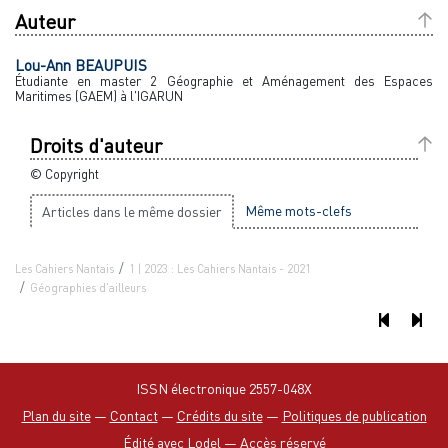
Auteur
Lou-Ann
BEAUPUIS
Étudiante en master 2 Géographie et Aménagement des Espaces
Maritimes (GAEM) à l'IGARUN
Droits d'auteur
© Copyright
Même mots-clefs
Articles dans le même dossier
Les Cahiers Nantais
1 | 2023 : Les Cahiers Nantais - 2021
Géographies d'ailleurs
ISSN électronique 2557-048X
Plan du site
—
Contact
—
Crédits du site
—
Politiques de publication
Édité avec Lodel
—
Accès réservé