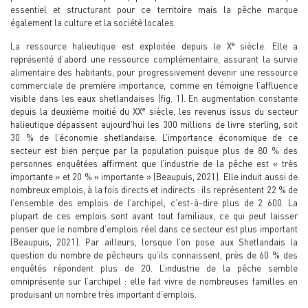
essentiel et structurant pour ce territoire mais la pêche marque
également la culture et la société locales.
e
La ressource halieutique est exploitée depuis le X
siècle. Elle a
représenté d’abord une ressource complémentaire, assurant la survie
alimentaire des habitants, pour progressivement devenir une ressource
commerciale de première importance, comme en témoigne l’affluence
visible dans les eaux shetlandaises (fig. 1). En augmentation constante
e
depuis la deuxième moitié du XX
siècle, les revenus issus du secteur
halieutique dépassent aujourd’hui les 300 millions de livre sterling, soit
30 % de l’économie shetlandaise. L’importance économique de ce
secteur est bien perçue par la population puisque plus de 80 % des
personnes enquêtées affirment que l’industrie de la pêche est « très
importante » et 20 % « importante » (Beaupuis, 2021). Elle induit aussi de
nombreux emplois, à la fois directs et indirects : ils représentent 22 % de
l’ensemble des emplois de l’archipel, c’est-à-dire plus de 2 600. La
plupart de ces emplois sont avant tout familiaux, ce qui peut laisser
penser que le nombre d’emplois réel dans ce secteur est plus important
(Beaupuis, 2021). Par ailleurs, lorsque l’on pose aux Shetlandais la
question du nombre de pêcheurs qu’ils connaissent, près de 60 % des
enquêtés répondent plus de 20. L’industrie de la pêche semble
omniprésente sur l’archipel : elle fait vivre de nombreuses familles en
produisant un nombre très important d’emplois.