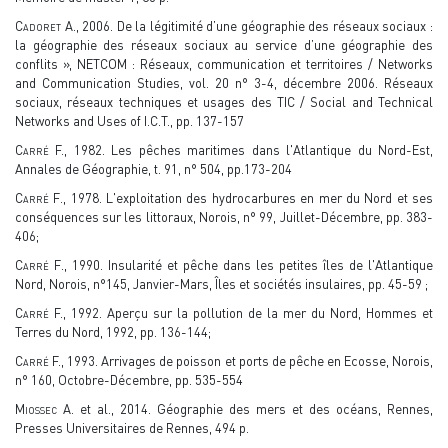
Cadoret A.
, 2006. De la légitimité d’une géographie des réseaux sociaux :
la géographie des réseaux sociaux au service d’une géographie des
conflits », NETCOM : Réseaux, communication et territoires / Networks
and Communication Studies, vol. 20 n° 3-4, décembre 2006. Réseaux
sociaux, réseaux techniques et usages des TIC / Social and Technical
Networks and Uses of I.C.T., pp. 137-157
Carré
F., 1982. Les pêches maritimes dans l'Atlantique du Nord-Est,
Annales de Géographie, t. 91, n° 504, pp.173-204
Carré F
., 1978. L'exploitation des hydrocarbures en mer du Nord et ses
conséquences sur les littoraux, Norois, n° 99, Juillet-Décembre, pp. 383-
406;
Carré F
., 1990. Insularité et pêche dans les petites îles de l'Atlantique
Nord, Norois, n°145, Janvier-Mars, Îles et sociétés insulaires, pp. 45-59 ;
Carré F.
, 1992. Aperçu sur la pollution de la mer du Nord, Hommes et
Terres du Nord, 1992, pp. 136-144;
Carré F.,
1993. Arrivages de poisson et ports de pêche en Ecosse, Norois,
n° 160, Octobre-Décembre, pp. 535-554
M
iossec
A. et al., 2014. Géographie des mers et des océans, Rennes,
Presses Universitaires de Rennes, 494 p.