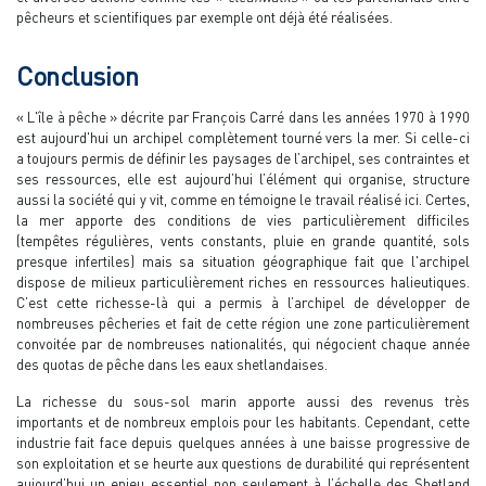
pêcheurs et scientifiques par exemple ont déjà été réalisées.
Conclusion
« L'île à pêche » décrite par François Carré dans les années 1970 à 1990
est aujourd'hui un archipel complètement tourné vers la mer. Si celle-ci
a toujours permis de définir les paysages de l’archipel, ses contraintes et
ses ressources, elle est aujourd’hui l’élément qui organise, structure
aussi la société qui y vit, comme en témoigne le travail réalisé ici. Certes,
la mer apporte des conditions de vies particulièrement difficiles
(tempêtes régulières, vents constants, pluie en grande quantité, sols
presque infertiles) mais sa situation géographique fait que l'archipel
dispose de milieux particulièrement riches en ressources halieutiques.
C’est cette richesse-là qui a permis à l’archipel de développer de
nombreuses pêcheries et fait de cette région une zone particulièrement
convoitée par de nombreuses nationalités, qui négocient chaque année
des quotas de pêche dans les eaux shetlandaises.
La richesse du sous-sol marin apporte aussi des revenus très
importants et de nombreux emplois pour les habitants. Cependant, cette
industrie fait face depuis quelques années à une baisse progressive de
son exploitation et se heurte aux questions de durabilité qui représentent
aujourd’hui un enjeu essentiel non seulement à l’échelle des Shetland