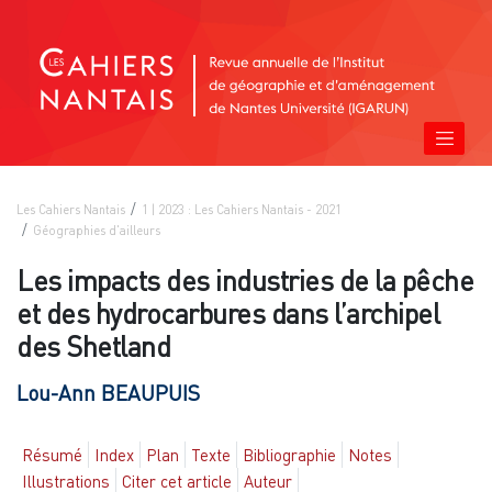
Les Cahiers Nantais
1 | 2023 : Les Cahiers Nantais - 2021
Géographies d'ailleurs
Les impacts des industries de la pêche
et des hydrocarbures dans l’archipel
des Shetland
Lou-Ann
BEAUPUIS
Résumé
Index
Plan
Texte
Bibliographie
Notes
Illustrations
Citer cet article
Auteur