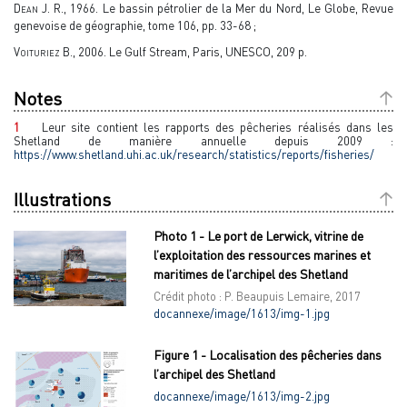
Dean J. R.
, 1966. Le bassin pétrolier de la Mer du Nord, Le Globe, Revue
genevoise de géographie, tome 106, pp. 33-68 ;
V
oituriez
B., 2006. Le Gulf Stream, Paris, UNESCO, 209 p.
Notes
1
Leur site contient les rapports des pêcheries réalisés dans les
Shetland de manière annuelle depuis 2009 :
https://www.shetland.uhi.ac.uk/research/statistics/reports/fisheries/
Illustrations
Photo 1 - Le port de Lerwick, vitrine de
l’exploitation des ressources marines et
maritimes de l’archipel des Shetland
Crédit photo : P. Beaupuis Lemaire, 2017
docannexe/image/1613/img-1.jpg
Figure 1 - Localisation des pêcheries dans
l’archipel des Shetland
docannexe/image/1613/img-2.jpg