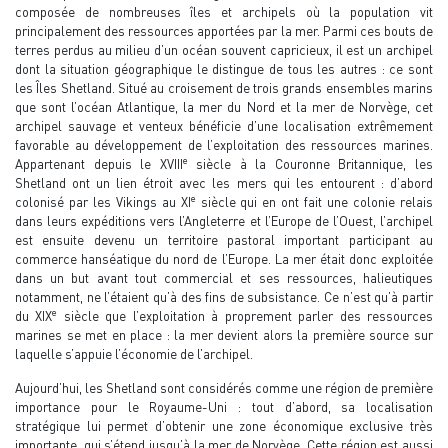
composée de nombreuses îles et archipels où la population vit
principalement des ressources apportées par la mer. Parmi ces bouts de
terres perdus au milieu d’un océan souvent capricieux, il est un archipel
dont la situation géographique le distingue de tous les autres : ce sont
les Îles Shetland. Situé au croisement de trois grands ensembles marins
que sont l’océan Atlantique, la mer du Nord et la mer de Norvège, cet
archipel sauvage et venteux bénéficie d’une localisation extrêmement
favorable au développement de l’exploitation des ressources marines.
e
Appartenant depuis le XVIII
siècle à la Couronne Britannique, les
Shetland ont un lien étroit avec les mers qui les entourent : d’abord
e
colonisé par les Vikings au XI
siècle qui en ont fait une colonie relais
dans leurs expéditions vers l’Angleterre et l’Europe de l’Ouest, l’archipel
est ensuite devenu un territoire pastoral important participant au
commerce hanséatique du nord de l’Europe. La mer était donc exploitée
dans un but avant tout commercial et ses ressources, halieutiques
notamment, ne l’étaient qu’à des fins de subsistance. Ce n’est qu’à partir
e
du XIX
siècle que l’exploitation à proprement parler des ressources
marines se met en place : la mer devient alors la première source sur
laquelle s’appuie l’économie de l’archipel.
Aujourd’hui, les Shetland sont considérés comme une région de première
importance pour le Royaume-Uni : tout d’abord, sa localisation
stratégique lui permet d’obtenir une zone économique exclusive très
importante, qui s’étend jusqu’à la mer de Norvège. Cette région est aussi