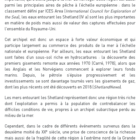
parmi les principales aires de pêche à l’échelle européenne : dans le
classement défini par ICES Area (
International Council for Exploration of
the Sea
), les eaux entourant les Shetland (IV a) sont les plus importantes
en matière de poids mais aussi de valeur des captures effectuées pour
l'ensemble du Royaume-Uni.
Cet archipel est donc un espace à forte valeur économique et qui
participe largement au commerce des produits de la mer à l’échelle
nationale et européenne. Par ailleurs, les eaux entourant les Shetland
sont faites d’un sous-sol riche en hydrocarbures : la découverte des
premiers gisements remonte aux années 1970 (Carré, 1978), alors que
les Anglais et les Norvégiens commencent à explorer leurs fonds
marins. Depuis, le pétrole s’épuise progressivement et les
investissements se sont davantage tournés vers les gisements de gaz,
dont les plus récents ont été découverts en 2018 (
ShetlandNews
).
Les mers entourant les Shetland représentent donc une région très riche
dont l’exploitation a permis à la population de contrebalancer les
difficiles conditions de vie, propres à un archipel subarctique perdu au
milieu de la mer.
Cependant, dans le cadre de différents événements survenus dans la
e
deuxième moitié du XX
siècle, une prise de conscience de la richesse
mais aussi de la fragilité de cette région à l’extrême nord de la Grande