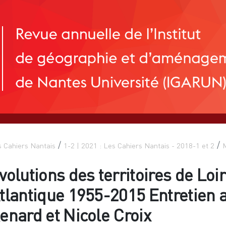
 Cahiers Nantais
1-2 | 2021 : Les Cahiers Nantais - 2018-1 et 2
M
volutions des territoires de Loi
tlantique 1955-2015 Entretien 
enard et Nicole Croix