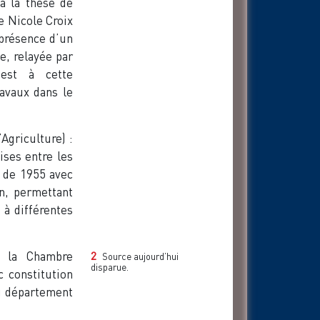
à la thèse de
e Nicole Croix
 présence d’un
e, relayée par
est à cette
avaux dans le
Agriculture) :
ises entre les
r de 1955 avec
on, permettant
 à différentes
la Chambre
2
Source aujourd’hui
disparue.
c constitution
du département