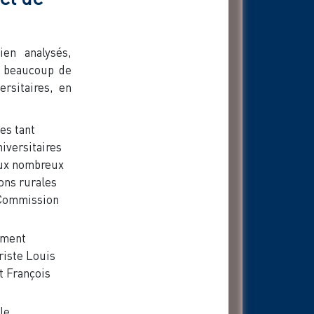
en analysés,
e beaucoup de
ersitaires, en
es tant
niversitaires
 aux nombreux
ions rurales
a Commission
rement
riste Louis
t François
le