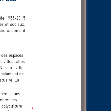
iode 1955-2015
s et sociaux.
e profondément
r des espaces
s villes telles
azaire, ville
salants et de
stuaire (La
, même dans
ombreuses
 polyculture
6