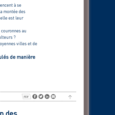
mencent à se
 la montée des
lle est leur
is couronnes au
ulteurs ?
oyennes villes et de
mulés de manière
on des