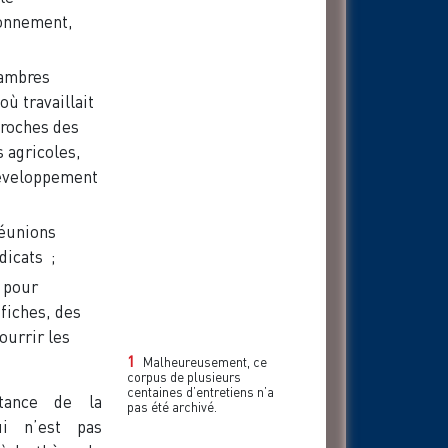
ronnement,
hambres
ù travaillait
proches des
 agricoles,
 développement
réunions
ndicats ;
, pour
 fiches, des
ourrir les
1
Malheureusement, ce
corpus de plusieurs
centaines d’entretiens n’a
rtance de la
pas été archivé.
ui n’est pas