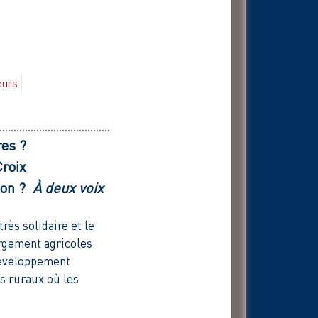
eurs
res ?
Croix
tion ?
À deux voix
ès solidaire et le
rgement agricoles
 développement
es ruraux où les