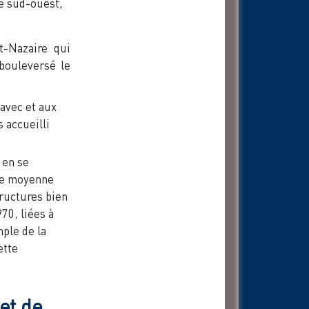
le sud-ouest,
t-Nazaire qui
bouleversé le
 avec et aux
 accueilli
 en se
lle moyenne
ructures bien
70, liées à
ple de la
ette
et de