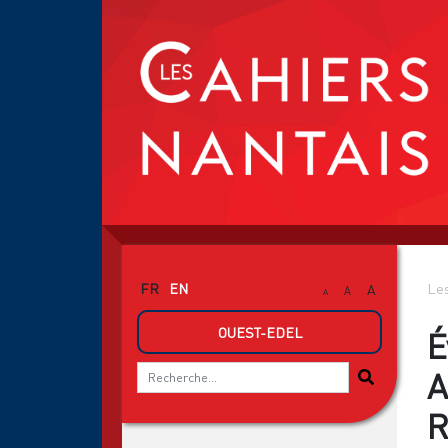
FR
EN
Les
A
A
A
OUEST-EDEL
É
A
R