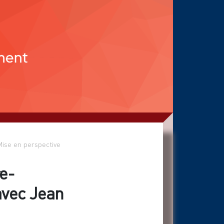
ise en perspective
re-
avec Jean