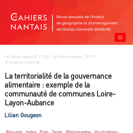
Les Cahiers Nantais
1 | 2021 : Les Cahiers Nantais - 2017-1
Études et recherche
La territorialité de la gouvernance
alimentaire :
exemple de la
communauté de communes Loire-
Layon-Aubance
Lilian
Gougeon
Résumé
Index
Plan
Texte
Bibliographie
Illustrations