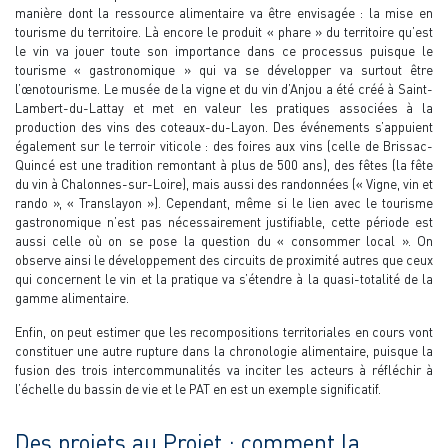
manière dont la ressource alimentaire va être envisagée : la mise en
tourisme du territoire. Là encore le produit « phare » du territoire qu’est
le vin va jouer toute son importance dans ce processus puisque le
tourisme « gastronomique » qui va se développer va surtout être
l’œnotourisme. Le musée de la vigne et du vin d’Anjou a été créé à Saint-
Lambert-du-Lattay et met en valeur les pratiques associées à la
production des vins des coteaux-du-Layon. Des événements s’appuient
également sur le terroir viticole : des foires aux vins (celle de Brissac-
Quincé est une tradition remontant à plus de 500 ans), des fêtes (la fête
du vin à Chalonnes-sur-Loire), mais aussi des randonnées (« Vigne, vin et
rando », « Translayon »). Cependant, même si le lien avec le tourisme
gastronomique n’est pas nécessairement justifiable, cette période est
aussi celle où on se pose la question du « consommer local ». On
observe ainsi le développement des circuits de proximité autres que ceux
qui concernent le vin et la pratique va s’étendre à la quasi-totalité de la
gamme alimentaire.
Enfin, on peut estimer que les recompositions territoriales en cours vont
constituer une autre rupture dans la chronologie alimentaire, puisque la
fusion des trois intercommunalités va inciter les acteurs à réfléchir à
l’échelle du bassin de vie et le PAT en est un exemple significatif.
Des projets au Projet : comment la