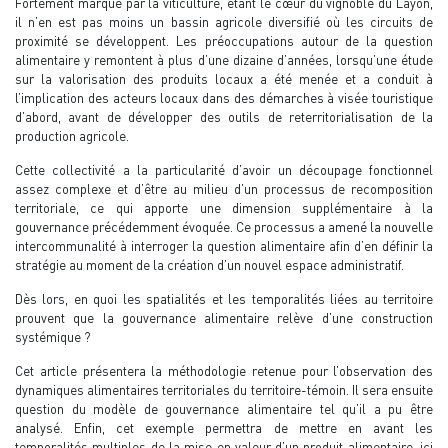
Fortement marqué par la viticulture, étant le cœur du vignoble du Layon,
il n’en est pas moins un bassin agricole diversifié où les circuits de
proximité se développent. Les préoccupations autour de la question
alimentaire y remontent à plus d’une dizaine d’années, lorsqu’une étude
sur la valorisation des produits locaux a été menée et a conduit à
l’implication des acteurs locaux dans des démarches à visée touristique
d’abord, avant de développer des outils de reterritorialisation de la
production agricole.
Cette collectivité a la particularité d’avoir un découpage fonctionnel
assez complexe et d’être au milieu d’un processus de recomposition
territoriale, ce qui apporte une dimension supplémentaire à la
gouvernance précédemment évoquée. Ce processus a amené la nouvelle
intercommunalité à interroger la question alimentaire afin d’en définir la
stratégie au moment de la création d’un nouvel espace administratif.
Dès lors, en quoi les spatialités et les temporalités liées au territoire
prouvent que la gouvernance alimentaire relève d’une construction
systémique ?
Cet article présentera la méthodologie retenue pour l’observation des
dynamiques alimentaires territoriales du territoire-témoin. Il sera ensuite
question du modèle de gouvernance alimentaire tel qu’il a pu être
analysé. Enfin, cet exemple permettra de mettre en avant les
temporalités multiples de la mise en valeur d’un produit alimentaire, ici